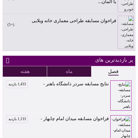
یا المان...
فراخوان مسابقه طراحی معماری خانه ویلایی
+5
پر بازدیدترین های
فصل
ماه
هفته
نتایج مسابقه سردر دانشگاه باهنر -
1,433 بازدید
فراخوان مسابقه میدان امام چابهار -
1,133 بازدید