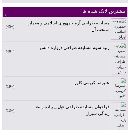
بیشترین لایک شده ها
مسابقه طراحی آرم جمهوری اسلامی و معمار
+45
منتخب آن
رتبه سوم مسابقه طراحی دروازه دانش
+40
علیرضا کریمی کلور
+19
فراخوان مسابقه طراحی «پل _ پیاده راه»
+13
زندگی شیراز