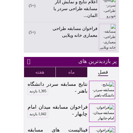
اعلام نتایج و نمایش آثار
+5
مسابقه طراحی سردر یا
المان...
فراخوان مسابقه طراحی
+5
معماری خانه ویلایی
پر بازدیدترین های
فصل
ماه
هفته
نتایج مسابقه سردر دانشگاه
باهنر -
1,395 بازدید
فراخوان مسابقه میدان امام
چابهار -
1,042 بازدید
فینالیست های مسابقه