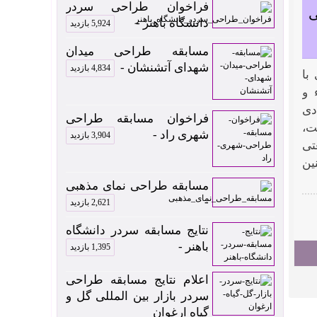
فراخوان طراحی سردر
ی
دانشگاه باهنر -
5,924 بازدید
مسابقه طراحی میدان
شهدای آتشنشان -
4,834 بازدید
با
 و
دی
فراخوان مسابقه طراحی
ت،
شهری راد -
3,904 بازدید
تی
ین
مسابقه طراحی نمای مذهبی
-
2,621 بازدید
نتایج مسابقه سردر دانشگاه
باهنر -
1,395 بازدید
اعلام نتایج مسابقه طراحی
سردر بازار بین المللی گل و
گیاه ارغوان