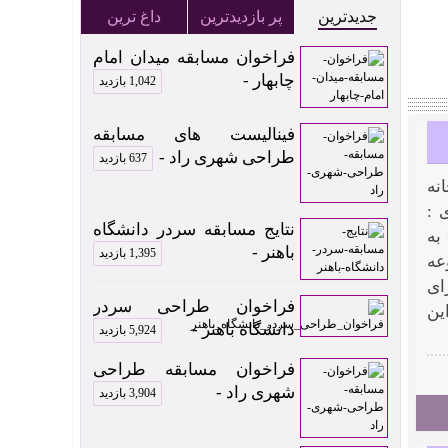
جدیدترین
پر بازدیدترین
داغ ترین
فراخوان مسابقه میدان امام
چابهار -
1,042 بازدید
فینالیست های مسابقه
طراحی شهری راد -
637 بازدید
نه
 :
نتایج مسابقه سردر دانشگاه
به
باهنر -
1,395 بازدید
عه
ای
فراخوان طراحی سردر
ین
دانشگاه باهنر -
5,924 بازدید
فراخوان مسابقه طراحی
شهری راد -
3,904 بازدید