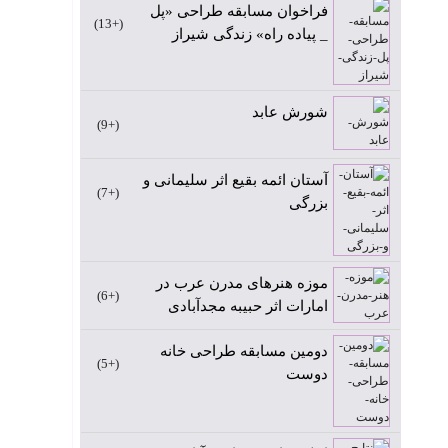
فراخوان مسابقه طراحی «پل
+13
_ پیاده راه» زندگی شیراز
شورش عابد
+9
آستان ائمه بقیع اثر سلیمانی و
+7
بزرگی
موزه هنرهای مدرن عرب در
+6
امارات اثر حبیبه مجدآبادی
دومین مسابقه طراحی خانه
+5
دوست