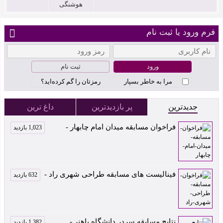
هوشنگی
فرم ورود یا ثبت نام
ثبت نام
مرا به خاطر بسپار
رمزتان را گم کرده‌اید؟
جدیدترین
پر بازدیدترین
داغ ترین
فراخوان مسابقه میدان امام چابهار -
1,023 بازدید
فینالیست های مسابقه طراحی شهری راد -
632 بازدید
نتایج مسابقه سردر دانشگاه باهنر -
1,382 بازدید