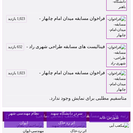
فراخوان مسابقه میدان امام چابهار -
1,023 بازدید
فینالیست های مسابقه طراحی شهری راد -
632 بازدید
فراخوان مسابقه میدان امام چابهار -
1,023 بازدید
رتبه اول مسابقه
متاسفیم مطلبی برای نمایش وجود ندارد.
طراحی ساختمان
مکعب آبی اثر
سردر دانشگاه سهند
نظام مهندسی شهر
رتبه های برتر مسابقات مختلف
(نمایش تصادفی)
شورش عابد
اثر رد خاک
ایوان