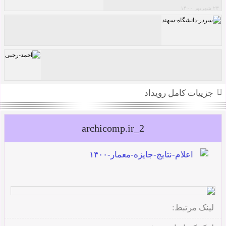
۲۳ شهریور ۱۴۰۰
مسابقه طراحی شهری مسیر نیایش
سردر دانشگاه سهند (رتبه سوم)
جزییات کامل رویداد
احمد رجبی
archicomp.ir_2
لینک مرتبط: