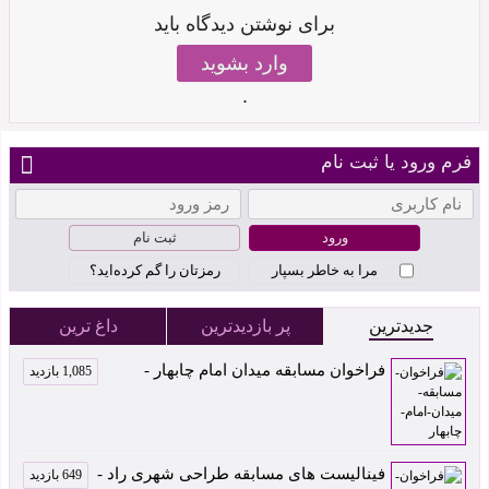
برای نوشتن دیدگاه باید
وارد بشوید
.
فرم ورود یا ثبت نام
ثبت نام
مرا به خاطر بسپار
رمزتان را گم کرده‌اید؟
جدیدترین
پر بازدیدترین
داغ ترین
فراخوان مسابقه میدان امام چابهار -
1,085 بازدید
فینالیست های مسابقه طراحی شهری راد -
649 بازدید