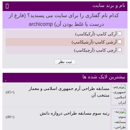
نام و برند سایت
کدام نام گفتاری را برای سایت می پسندید؟ (فارغ از
درست یا غلط بودن آن) archicomp
آرکی کامپ (آرکیکامپ)
آرشی کامپ (آرشیکامپ)
آرچی کامپ (آرچیکامپ)
بیشترین لایک شده ها
مسابقه طراحی آرم جمهوری اسلامی و معمار
+45
منتخب آن
رتبه سوم مسابقه طراحی دروازه دانش
+40