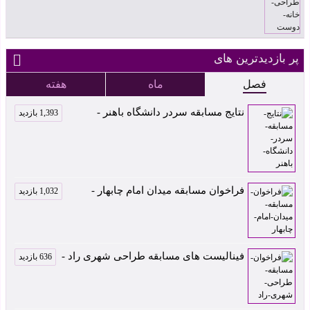
پر بازدیدترین های
فصل
ماه
هفته
نتایج مسابقه سردر دانشگاه باهنر -
1,393 بازدید
فراخوان مسابقه میدان امام چابهار -
1,032 بازدید
فینالیست های مسابقه طراحی شهری راد -
636 بازدید
کارخانه شمیم پلیمر
اثر داوود بروجنی رتبه
سردر مجموعه