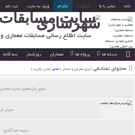
تاریخ شمسی
--