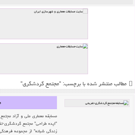
فرم ورود یا ثبت نام
ثبت نام
مرا به خاطر بسپار
رمزتان را گم کرده‌اید؟
جدیدترین
پر بازدیدترین
داغ ترین
فراخوان مسابقه میدان امام چابهار -
1,096 بازدید
فینالیست های مسابقه طراحی شهری
راد -
650 بازدید
ایده مفهومی" و
نتایج مسابقه سردر دانشگاه باهنر -
مساحت ۳۴۵۰۰ مترمربع واقع در "پردیس خرید و
1,411 بازدید
زندگی شبانه" از مجموعه فرهنگی، تفریحی، توریستی "کاریزبوم یزد" واقع در کیلومتر ۵ جاده یزد-تفت