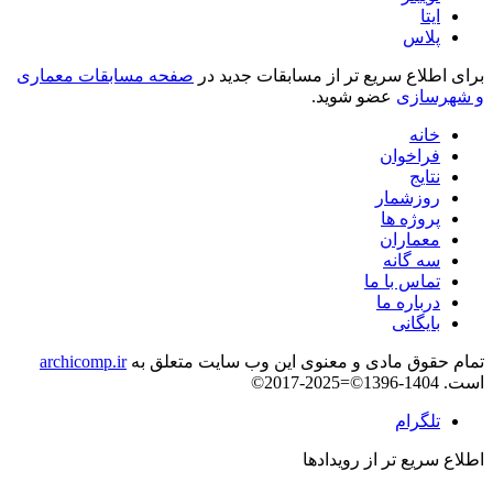
ایتا
پلاس
برای اطلاع سریع تر از مسابقات جدید در
صفحه مسابقات معماری
و شهرسازی
عضو شوید.
خانه
فراخوان
نتایج
روزشمار
پروژه ها
معماران
سه گانه
تماس با ما
درباره ما
بایگانی
تمام حقوق مادی و معنوی این وب سایت متعلق به
archicomp.ir
است. 1404-1396©=2025-2017©
تلگرام
اطلاع سریع تر از رویدادها