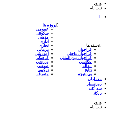
ورود
ثبت نام
پروژه ها
عمومی
سکونتی
مذهبی
اداری
دسته ها
تجاری
فراخوان
درمانی
فراخوان داخلی
آموزشی
فراخوان بین المللی
فرهنگی
عکاسی
ورزشی
مقاله
صنعتی
نتایج
ترکیبی
بی نتیجه
متفرقه
معماران
روزشمار
سه گانه
بایگانی
ورود
ثبت نام