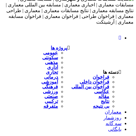
پروژه ها
عمومی
سکونتی
مذهبی
اداری
دسته ها
تجاری
فراخوان
درمانی
فراخوان داخلی
آموزشی
فراخوان بین المللی
فرهنگی
عکاسی
ورزشی
مقاله
صنعتی
نتایج
ترکیبی
بی نتیجه
متفرقه
معماران
روزشمار
سه گانه
بایگانی