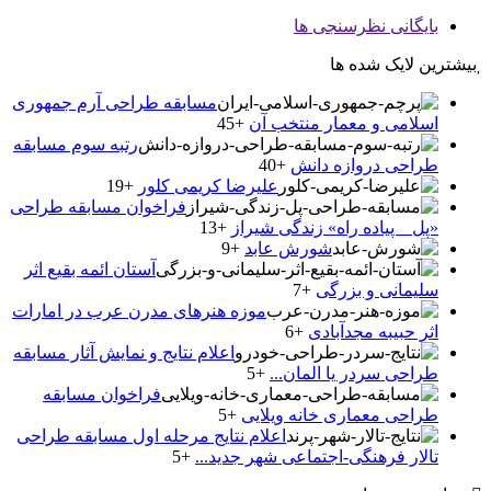
بایگانی نظرسنجی ها
بیشترین لایک شده ها
مسابقه طراحی آرم جمهوری
اسلامی و معمار منتخب آن
+45
رتبه سوم مسابقه
طراحی دروازه دانش
+40
علیرضا کریمی کلور
+19
فراخوان مسابقه طراحی
«پل _ پیاده راه» زندگی شیراز
+13
شورش عابد
+9
آستان ائمه بقیع اثر
سلیمانی و بزرگی
+7
موزه هنرهای مدرن عرب در امارات
اثر حبیبه مجدآبادی
+6
اعلام نتایج و نمایش آثار مسابقه
طراحی سردر یا المان...
+5
فراخوان مسابقه
طراحی معماری خانه ویلایی
+5
اعلام نتایج مرحله اول مسابقه طراحی
تالار فرهنگی-اجتماعی شهر جدید...
+5