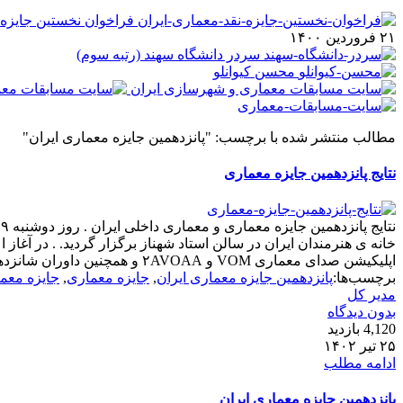
فراخوان نخستین جایزه 
۲۱ فروردین ۱۴۰۰
سردر دانشگاه سهند (رتبه سوم)
محسن کیوانلو
مطالب منتشر شده با برچسب: "پانزدهمین جایزه معماری ایران"
نتایج پانزدهمین جایزه معماری
خانه ی هنرمندان ایران در سالن استاد شهناز برگزار گردید. . در آغ
اپلیکیشن صدای معماری VOM و ۲AVOAA و همچنین داوران شانزدهمین دوره جایزه را نیز معرفی کردند و آقای شهاب میرزاییان سردبیر درباره روند ...
برچسب‌ها:
پانزدهمین جایزه معماری ایران
,
جایزه معماری
,
جایزه معم
مدیر کل
بدون دیدگاه
4,120 بازدید
۲۵ تیر ۱۴۰۲
ادامه مطلب
پانزدهمین جایزه معماری ایران