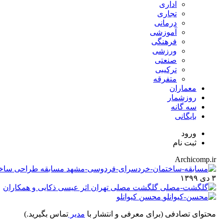
اداری
تجاری
درمانی
آموزشی
فرهنگی
ورزشی
صنعتی
ترکیبی
متفرقه
معماران
روزشمار
سه گانه
بایگانی
ورود
ثبت نام
Archicomp.ir
مسابقه طراحی ساخ
۳ دی ۱۳۹۹
گلگشت مصلی تهران اثر عیسی ذکایی و همکاران
محسن کیوانلو
محتوای تصادفی
(برای معرفی و انتشار با
مدیر
تماس بگیرید.)