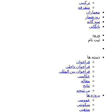
ترکیبی
متفرقه
معماران
روزشمار
سه گانه
بایگانی
ورود
ثبت نام
دسته ها
فراخوان
فراخوان داخلی
فراخوان بین المللی
عکاسی
مقاله
نتایج
بی نتیجه
پروژه ها
عمومی
سکونتی
مذهبی