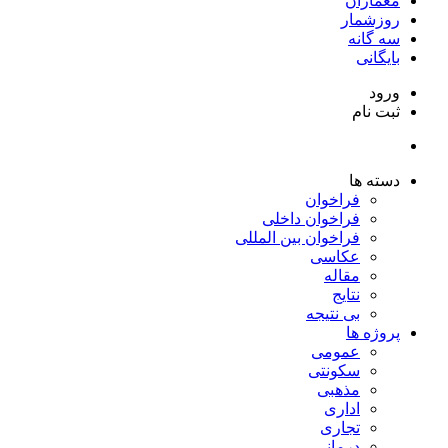
معماران
روزشمار
سه گانه
بایگانی
ورود
ثبت نام
دسته ها
فراخوان
فراخوان داخلی
فراخوان بین المللی
عکاسی
مقاله
نتایج
بی نتیجه
پروژه ها
عمومی
سکونتی
مذهبی
اداری
تجاری
درمانی