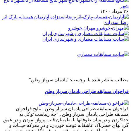
نتایج مسابقه از باغشهر تا باغ
شهر
۲۶ مرداد ۱۴۰۰
آپارتمان همسایه پارک اثر
رضا اسدزاده
مهران خوشرو
مطالب منتشر شده با برچسب: "یادمان سرباز وطن"
فراخوان مسابقه طراحی یادمان سرباز وطن
فراخوان مسابقه طراحی یادمان سرباز وطن . نتایج فراخوان
مسابقه طراحی یادمان سرباز وطن . “چه زیباست توکل به
خداکردن و در میان طوفان‏ها با اطمینان قلب پرواز نمودن و در عمق
گرداب‏هاى خطرناک عاشقانه غوطه‏ خوردن، و در معرکه حیــات و
ممات بى‏پروا به آغوش شـهادت رفتن و در قربان‏گاه عشق همه وجود