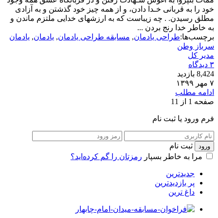
خود را به قربانى خـدا دادن، و از همه چیز خود گذشتن و به آزادى
مطلق رسیدن. . چه زیباست که به ارزش‏هاى خدایى ملتزم ماندن و
به خاطر خدا رنج بردن ...
برچسب‌ها:
طراحی یادمان
,
مسابقه طراحی یادمان
,
یادمان
,
یادمان
سرباز وطن
مدیر کل
۳ دیدگاه
8,424 بازدید
۷ مهر ۱۳۹۹
ادامه مطلب
صفحه 1 از 1
1
فرم ورود یا ثبت نام
ثبت نام
مرا به خاطر بسپار
رمزتان را گم کرده‌اید؟
جدیدترین
پر بازدیدترین
داغ ترین