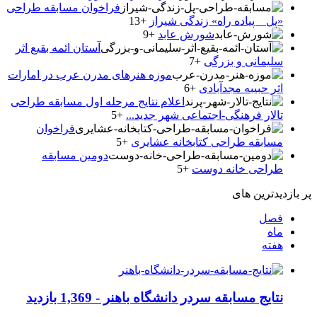
فراخوان مسابقه طراحی
«پل _ پیاده راه» زندگی شیراز
+13
شورش عابد
+9
آستان ائمه بقیع اثر
سلیمانی و بزرگی
+7
موزه هنرهای مدرن عرب در امارات
اثر حبیبه مجدآبادی
+6
اعلام نتایج مرحله اول مسابقه طراحی
تالار فرهنگی-اجتماعی شهر جدید...
+5
فراخوان
مسابقه طراحی کتابخانه عشایری
+5
دومین مسابقه
طراحی خانه دوست
+5
پر بازدیدترین های
فصل
ماه
هفته
نتایج مسابقه سردر دانشگاه باهنر -
1,369 بازدید