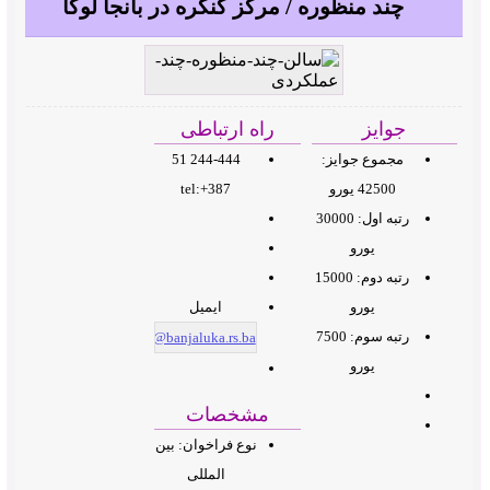
چند منظوره / مرکز کنگره در بانجا لوکا
جوایز
راه ارتباطی
مجموع جوایز:
244-444 51
42500 یورو
387+:tel
رتبه اول: 30000
یورو
رتبه دوم: 15000
یورو
ایمیل
رتبه سوم: 7500
kabinet.gradonacelnika@banjaluka.rs.ba
یورو
مشخصات
نوع فراخوان: بین
المللی