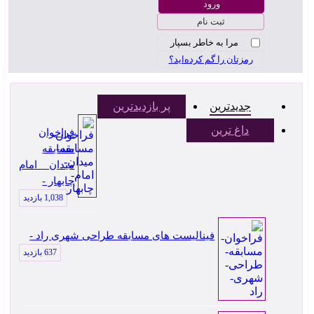
ثبت نام
مرا به خاطر بسپار
رمزتان را گم کرده‌اید؟
جدیدترین
پر بازدیدترین
داغ ترین
فراخوان
مسابقه
میدان امام
چابهار -
1,038 بازدید
فینالیست های مسابقه طراحی شهری راد -
637 بازدید