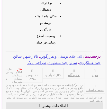
نوع ارائه:
دیجیتالی
مکان: بانجا لوکا -
بوسنی و
هرزگوین
وضعیت: اطلاع
رسانی فراخوان
برچسب‌ها:
city hall
,
بوسنی و هرزگوین
,
تالار شهر
,
سالن
چند عملکردی
,
سالن چند منظوره
,
طراحی تالار
تذکر:
سایت
اطلاع رسانی
مدیر
۷ دیدگاه
26,085 بازدید
۱۱ بهمن
مسابقات
معماری و
۱۳۹۸
شهرسازی
ایران برگزارکننده ی هیچ مسابقه ای نیست و فقط مسابقات موجود را
اطلاع رسانی می کند و از نیت هیچ برگزارکننده ای مطلع نیست که آیا
صفحه اصلی
نتایج را اعلام و جوایز را پرداخت می کنند یا خیر. بنابراین با توجه به جمیع
شرایط موجود و با مطالعه کامل فراخوان و بررسی آن اقدام به شرکت یا
عدم شرکت در مسابقه کنید. ضمنا اطلاع رسانی مسابقه دلیل بر این نیست که نقص
نداشته باشد.
اطلاعات بیشتر