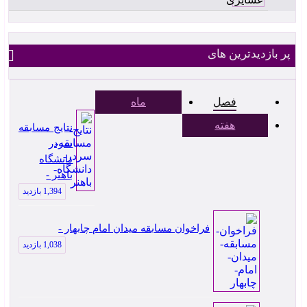
پر بازدیدترین های
فصل
ماه
هفته
نتایج مسابقه
سردر
دانشگاه
باهنر -
1,394 بازدید
فراخوان مسابقه میدان امام چابهار -
1,038 بازدید