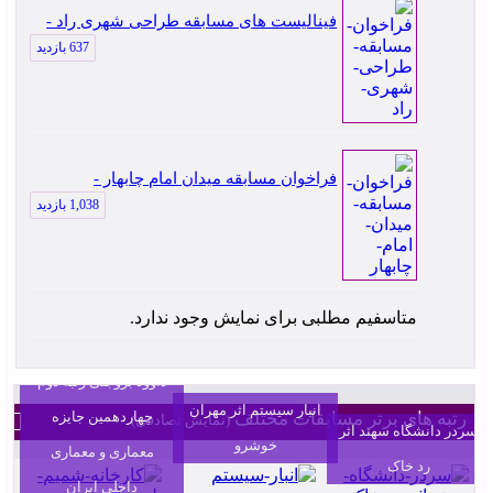
فینالیست های مسابقه طراحی شهری راد -
637 بازدید
فراخوان مسابقه میدان امام چابهار -
1,038 بازدید
متاسفیم مطلبی برای نمایش وجود ندارد.
کارخانه شمیم پلیمر اثر
داوود بروجنی رتبه دوم
انبار سیستم اثر مهران
رتبه های برتر مسابقات مختلف
چهاردهمین جایزه
(نمایش تصادفی)
سردر دانشگاه سهند اثر
خوشرو
معماری و معماری
رد خاک
داخلی ایران