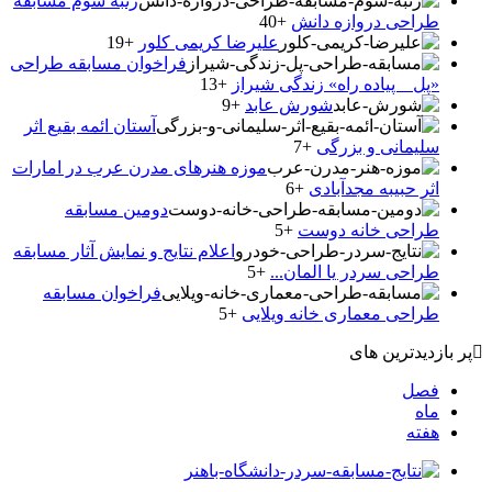
رتبه سوم مسابقه
طراحی دروازه دانش
+40
علیرضا کریمی کلور
+19
فراخوان مسابقه طراحی
«پل _ پیاده راه» زندگی شیراز
+13
شورش عابد
+9
آستان ائمه بقیع اثر
سلیمانی و بزرگی
+7
موزه هنرهای مدرن عرب در امارات
اثر حبیبه مجدآبادی
+6
دومین مسابقه
طراحی خانه دوست
+5
اعلام نتایج و نمایش آثار مسابقه
طراحی سردر یا المان...
+5
فراخوان مسابقه
طراحی معماری خانه ویلایی
+5
پر بازدیدترین های
فصل
ماه
هفته