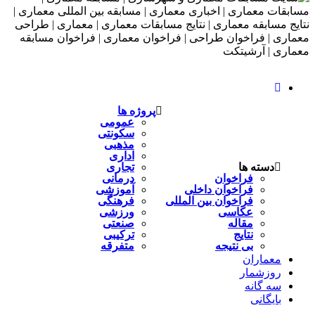
پروژه ها
عمومی
سکونتی
مذهبی
اداری
دسته ها
تجاری
فراخوان
درمانی
فراخوان داخلی
آموزشی
فراخوان بین المللی
فرهنگی
عکاسی
ورزشی
مقاله
صنعتی
نتایج
ترکیبی
بی نتیجه
متفرقه
معماران
روزشمار
سه گانه
بایگانی