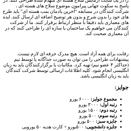
را در یک سایت آزمایش سلاح هسته ای منهدم شده طراحی کنند.
در
پاسخ به سکوت جهانی پیرامون موضوع سلاح های هسته ای ،
شرکت کنندگان در مسابقه “آخرین یادمان بمب هسته ای” باید طرح
های خود را بدون شرح و بدون هر توضیح اضافه ای ارسال کنند.
ایده
های معماری باید دقیقاً با منظر ارتباط برقرار کنند.
ما از شرکت
کنندگان می خواهیم یک ساختمان یا سازه ای را طراحی کنند که در
آن معماری صحبت کند.
.
رقابت برای همه آزاد است.
هیچ مدرک حرفه ای لازم نیست.
پیشنهادات طراحی را می توان به صورت جداگانه یا توسط تیم
(حداکثر ۴ عضو تیم) تهیه کرد.
مکاتبات با برگزارکنندگان باید به زبان
انگلیسی انجام شود.
کلیه اطلاعات ارسالی توسط شرکت کنندگان
باید به زبان انگلیسی باشد.
جوایز:
مجموع جوایز:
۶۰۰۰ یورو
رتبه اول:
۳۰۰۰ یورو
رتبه دوم:
۱۵۰۰ یورو
رتبه سوم:
۵۰۰ یورو
جایزه سبز:
۵۰۰ یورو
جایزه دانشجویی:
۵۰۰یورو + کارت هدیه ۵۰ یورویی