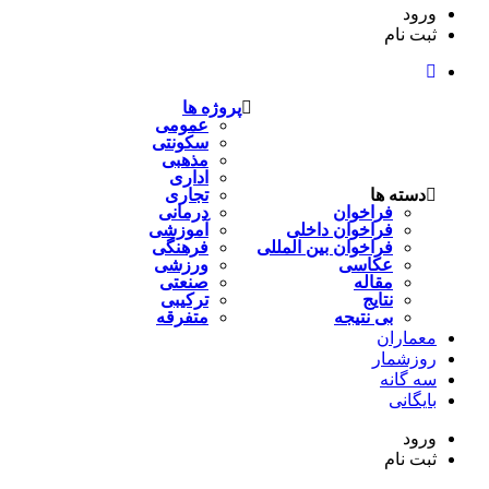
ورود
ثبت نام
پروژه ها
عمومی
سکونتی
مذهبی
اداری
دسته ها
تجاری
فراخوان
درمانی
فراخوان داخلی
آموزشی
فراخوان بین المللی
فرهنگی
عکاسی
ورزشی
مقاله
صنعتی
نتایج
ترکیبی
بی نتیجه
متفرقه
معماران
روزشمار
سه گانه
بایگانی
ورود
ثبت نام