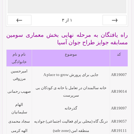
۱
از
۳
بعدی
قبلی
راه یافتگان به مرحله نهایی بخش معماری سومین
مسابقه جوایز طراح جوان آسیا
کد
موضوع
نام و نام
خانوادگی
امیرحسین
AR19007
جایی برای پرورش A place to grow
مرزوقی
خانه سالمندان در تعامل با خانه ی کودکان بی
AR19014
صهیب رحمانی
سرپرست
الهام
AR19097
گذرخانه
سلیمانیان
AR19057
درنگ گاه (محلی برای فعالیت اجتماعی) جوادیه
سجاد محمدی
AR19111
منطقه امن (safe zone)
الهه کرمی