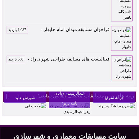
فراخوان مسابقه میدان امام چابهار -
1,087 بازدید
فینالیست های مسابقه طراحی شهری راد -
650 بازدید
موکب جاده نجف-
کربلا اثر زهرا
سردر دانشگاه سهند
مکعب آبی اثر
عبدالرشیدی (پایان
رتبه های برتر مسابقات مختلف
(نمایش تصادفی)
(رتبه سوم)
شورش عابد
نامه برتر)
سایت مسابقات معماری و شهرسازی