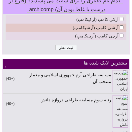
کدام نام گفتاری را برای سایت می پسندید؟ (فارغ از
درست یا غلط بودن آن) archicomp
آرکی کامپ (آرکیکامپ)
آرشی کامپ (آرشیکامپ)
آرچی کامپ (آرچیکامپ)
بیشترین لایک شده ها
مسابقه طراحی آرم جمهوری اسلامی و معمار
+45
منتخب آن
رتبه سوم مسابقه طراحی دروازه دانش
+40