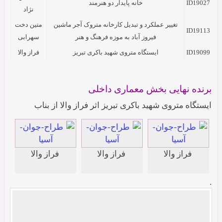
ID19027
خانه پایدار دو هنرمند
نژاد
تغییر عملکرد و تبدیل کارخانه متروک آجر ماشین
متین دخت
ID19113
فیروز آباد به موزه فرهنگ و هنر
سهرابی
ID19099
ایستگاه متروی شهید باکری تبریز
فراز والا
برنده نهایی بخش معماری داخلی
ایستگاه متروی شهید باکری تبریز اثر فراز والا از بناب
فراز والا
فراز والا
فراز والا
.