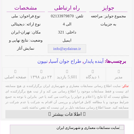
جوایز
راه ارتباطی
مشخصات
مجموع جوایز: مراجعه
تلفن: 02133979870
نوع فراخوان: ملی
به جزییات
الی 4
نوع ارائه: دیجیتالی
داخلی: 321
مکان: تهران-ایران
ایمیل
وضعیت: نتایج نهایی و
نمایش آثار
info@aydairan.ir
برچسب‌ها:
آینده پایدار
,
طراح جوان آسیا
,
نیپون
مدیر
۱ دیدگاه
5,601 بازدید
۲۴ دی ۱۳۹۸
صفحه اصلی
تذکر:
سایت اطلاع رسانی مسابقات معماری و شهرسازی ایران برگزارکننده ی هیچ مسابقه
ای نیست و فقط مسابقات موجود را اطلاع رسانی می کند و از نیت هیچ برگزارکننده ای
مطلع نیست که آیا نتایج را اعلام و جوایز را پرداخت می کنند یا خیر. بنابراین با توجه به جمیع
شرایط موجود و با مطالعه کامل فراخوان و بررسی آن اقدام به شرکت یا عدم شرکت در
مسابقه کنید. ضمنا اطلاع رسانی مسابقه دلیل بر این نیست که نقص نداشته باشد.
اطلاعات بیشتر