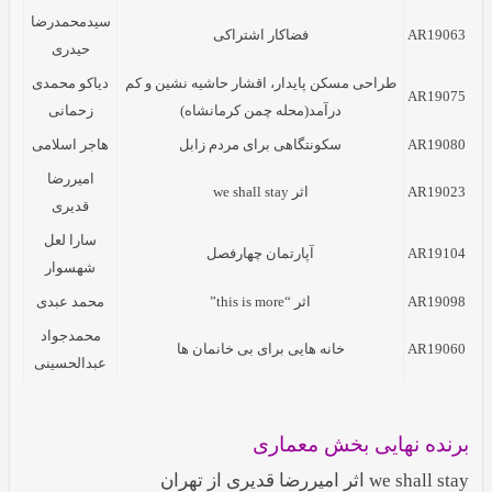
سیدمحمدرضا
AR19063
فضاکار اشتراکی
حیدری
طراحی مسکن پایدار، اقشار حاشیه نشین و کم
دیاکو محمدی
AR19075
درآمد(محله چمن کرمانشاه)
زحمانی
AR19080
سکونتگاهی برای مردم زابل
هاجر اسلامی
امیررضا
AR19023
اثر we shall stay
قدیری
سارا لعل
AR19104
آپارتمان چهارفصل
شهسوار
AR19098
اثر “this is more”
محمد عبدی
محمدجواد
AR19060
خانه هایی برای بی خانمان ها
عبدالحسینی
برنده نهایی بخش معماری
we shall stay اثر امیررضا قدیری از تهران