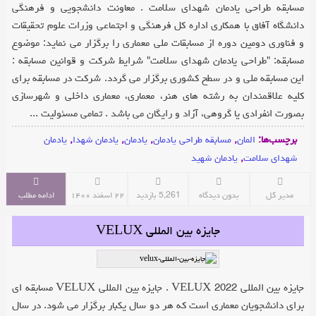
مسابقه طراحی یادمان شهدای سلامت . معاونت دانشجویی و فرهنگی
دانشگاه آفاق با همکاری اداره کل فرهنگی و اجتماعی وزرات علوم تحقیقات
و فناوری دومین دوره از مسابقات ملی معماری را برگزار می نماید: موضوع
مسابقه: "طراحی یادمان شهدای سلامت" شرایط شرکت و قوانین مسابقه :
این مسابقه ملی و در سطح کشوری برگزار می گردد. شرکت در مسابقه برای
کلیه علاقمندان به رشته های هنر، معماری، معماری داخلی و شهرسازی
بصورت انفرادی یا گروهی، آزاد و رایگان می باشد . تمامی مسئولیت ...
برچسب‌ها:
المان
,
مسابقه طراحی یادمان
,
یادمان
,
یادمان شهدا
,
یادمان
شهدای سلامت
,
یادمان شهید
مدیر کل
بدون دیدگاه
5,261 بازدید
۲۲ اسفند ۱۴۰۰
ادامه مطلب
جایزه بین المللی VELUX
جایزه بین المللی VELUX 2022 . جایزه بین المللی VELUX مسابقه ای
برای دانشجویان معماری است که هر دو سال یکبار برگزار می شود. در سال