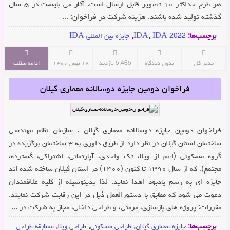
هر طرح حداکثر ۱۰ تصویر قابل ارسال است. آثار می بایست در ۵ سال
گذشته تولید شده باشند. هزینه شرکت در فراخوان: ...
برچسب‌ها:
IDA 2022
,
IDA
,
جایزه بین المللی IDA
مدیر کل
بدون دیدگاه
5,465 بازدید
۱۸ بهمن ۱۴۰۰
ادامه مطلب
فراخوان دومین جایزه دوسالانه معماری گیلان
فراخوان دومین جایزه دوسالانه معماری گیلان . سازمان نظام مهندسی
ساختمان استان گیلان در نظر دارد از طریق داوری به ۳ ساختمان برگزیده در
گروه مسکونی (اعم از ویلا، تک واحدی، آپارتمانی، اشتراکی، گسترده،
مجتمع)، که از سال ۱۳۹۰ تا کنون (۱۴۰۰) در استان گیلان ساخته شده اند
جایزه ای به رسم یادبود اهدا نماید. لذا بدینوسیله از کلیه علاقمندان
دعوت می شود که مطابق با دستورالعمل ذیل در این رقابت شرکت نمایند.
مقررات: پروژه های بازسازی، مرمتی، و طراحی داخلی، مجاز به شرکت در ...
برچسب‌ها:
جایزه معماری گیلان
,
طراحی مسکونی
,
طراحی ویلا
,
مسابقه طراحی