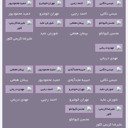
عیسی ذکایی
احمد رجبی
مهران خوشرو
حمید محمودپور
محسن کیوانلو
پیمان همامی
شورش عابد
علیرضا کریمی کلور
موکب جاده نجف-کربلا اثر
کافه رستوران لولو اثر سید
طرح پیشنهادی مسابقه
زهرا عبدالرشیدی
محمد رضا امامیان شیرازی
معماری ساختمان اداری تجاری
مهدی دریانی
بریس
عیسی ذکایی
حبیبه مجدآبادی
حمید محمودپور
پیمان همامی
شورش عابد
مهران خوشرو
احمد رجبی
مهدی دریانی
رتبه دوم ساختمان نظام
طرح پیشنهادی مسابقه
ساختمان نظام مهندسی یزد
مهندسی ایوان
معماری ساختمان اداری تجاری
(رتبه دوم)
محسن کیوانلو
بریس
علیرضا کریمی کلور