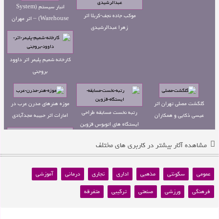
انبار سیستم (System
موکب جاده نجف-کربلا اثر
Warehouse) – اثر مهران
زهرا عبدالرشیدی
خوشرو
کارخانه شمیم پلیمر اثر داوود
بروجنی
گلگشت مصلی تهران اثر
موزه هنرهای مدرن عرب در
رتبه نخست مسابقه طراحی
عیسی ذکایی و همکاران
امارات اثر حبیبه مجدآبادی
ایستگاه های اتوبوس قزوین
مشاهده آثار بیشتر در کاربری های مختلف
رتبه سوم مسابقه طراحی
دروازه دانش
عمومی
سکونتی
مذهبی
اداری
تجاری
درمانی
آموزشی
فرهنگی
ورزشی
صنعتی
ترکیبی
متفرقه
میدان اتریش اثر احمد رجبی