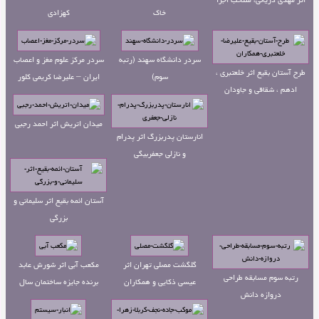
خاک
کهزادی
سردر دانشگاه سهند (رتبه
سردر مرکز علوم مغز و اعصاب
طرح آستان بقیع اثر خلعتبری ،
سوم)
ایران – علیرضا کریمی کلور
ادهم ، شقاقی و جاودان
میدان اتریش اثر احمد رجبی
انارستان پدربزرگ اثر پدرام
و نازلی جعفربیگی
آستان ائمه بقیع اثر سلیمانی و
بزرگی
گلگشت مصلی تهران اثر
مکعب آبی اثر شورش عابد
رتبه سوم مسابقه طراحی
عیسی ذکایی و همکاران
برنده جایزه ساختمان سال
دروازه دانش
۱۳۹۷ ایران