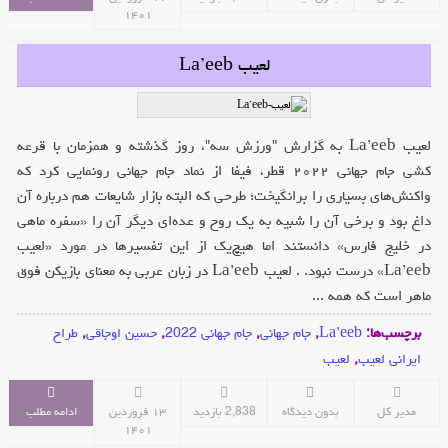
۱۴۰۱
لعیب La’eeb
لعیب La’eeb به گزارش "ورزش سه"، روز گذشته و همزمان با قرعه
کشی جام جهانی ۲۰۲۲ قطر، فیفا از نماد جام جهانی رونمایی کرد که
واکنش‌های بسیاری را برانگیخت؛ طرحی که البته بازار شایعات هم درباره آن
داغ بود و برخی آن را شبیه به یک روح و عده‌ای دیگر آن را «سفره ماهی
در خلیج فارس» دانستند اما هیچ‌یک از این تفسیرها در مورد «لعیب
La’eeb» درست نبود. . لعیب La’eeb در زبان عربی به معنای بازیکن فوق
ماهر است که همه ...
برچسب‌ها:
La’eeb
,
جام جهانی
,
جام جهانی 2022
,
حسین اوجاقی
,
طراح
ایرانی لعیب
,
لعیب
مدیر کل
بدون دیدگاه
2,838 بازدید
۱۳ فروردین
ادامه مطلب
۱۴۰۱