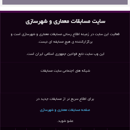
سایت مسابقات معماری و شهرسازی
فعالیت این سایت در زمینه اطلاع رسانی مسابقات معماری و شهرسازی است و
ساختمان نظام مهندسی ایوان
سردر مرکز علوم مغز و اعصاب
کارخانه شمیم پلیمر اثر داوود
ایران – علیرضا کریمی کلور
بروجنی
برگزارکننده ی هیچ مسابقه ای نیست.
این وب سایت تابع قوانین جمهوری اسلامی ایران است.
سردر مجموعه بنکداران آمل
اثر مهدی دریانی، منتخب اجرا
شبکه های اجتماعی سایت مسابقات
انبار سیستم (System
سردر دانشگاه سهند اثر رد
Warehouse) – اثر مهران
خاک
برای اطلاع سریع تر از مسابقات جدید در
خوشرو
صفحه مسابقات معماری و شهرسازی
عضو شوید.