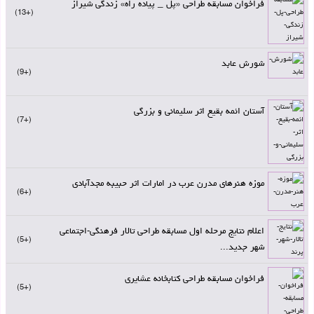
فراخوان مسابقه طراحی «پل _ پیاده راه» زندگی شیراز
+13
شورش عابد
+9
آستان ائمه بقیع اثر سلیمانی و بزرگی
+7
موزه هنرهای مدرن عرب در امارات اثر حبیبه مجدآبادی
+6
اعلام نتایج مرحله اول مسابقه طراحی تالار فرهنگی-اجتماعی
+5
شهر جدید...
فراخوان مسابقه طراحی کتابخانه عشایری
+5