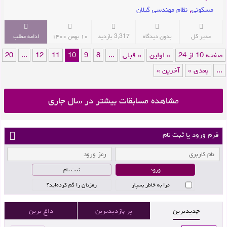
مسکونی
,
نظام مهندسی گیلان
مدیر کل
بدون دیدگاه
3,317 بازدید
۱۰ بهمن ۱۴۰۰
ادامه مطلب
صفحه 10 از 24
« اولین
« قبلی
...
8
9
10
11
12
...
20
...
بعدی »
آخرین »
مشاهده مسابقات بیشتر در سال جاری
فرم ورود یا ثبت نام
ثبت نام
مرا به خاطر بسپار
رمزتان را گم کرده‌اید؟
جدیدترین
پر بازدیدترین
داغ ترین