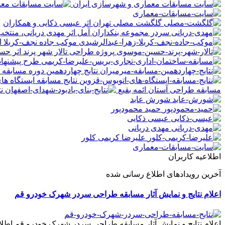
گلگشت مصلی تهران اثر عیسی ذکایی و همکاران
سردر مجموعه بنکداران آمل اثر مهدی دریانی، منتخب
موکب جاده نجف-کربلا اث
پروژه طراحی تالار شهر پرند اثر 
طرح پیشنهاد
نتایج چهاردهمین دوره مسابقه 
نتایج مسابقه ایستگاه ه
مسابقه طراحی آستان ائمه بقیع
ن
شورش عابد
حمید محمودپور
عیسی ذکایی
مهدی دریانی
علیرضا کریمی کلور
اطلاعیه کاربران
آخرین رویدادهای اطلاع رسانی شده
اعلام نتایج و نمایش آثار مسابقه طراحی سردر شهرک خودرو قم
اعلام نتایج و نمایش آثار مسابقه طراحی سردر شهرک خودرو قم اط