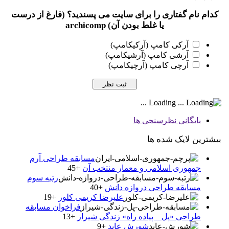
کدام نام گفتاری را برای سایت می پسندید؟ (فارغ از درست
یا غلط بودن آن) archicomp
آرکی کامپ (آرکیکامپ)
آرشی کامپ (آرشیکامپ)
آرچی کامپ (آرچیکامپ)
Loading ...
بایگانی نظرسنجی ها
بیشترین لایک شده ها
مسابقه طراحی آرم
جمهوری اسلامی و معمار منتخب آن
+45
رتبه سوم
مسابقه طراحی دروازه دانش
+40
علیرضا کریمی کلور
+19
فراخوان مسابقه
طراحی «پل _ پیاده راه» زندگی شیراز
+13
شورش عابد
+9