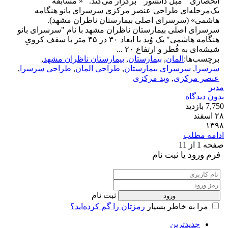
انحصاری " مبل دانشور " برگزار می‌کند. « مسابقه
یک‌مرحله‌ای طراحی عنصر مرکزی سرسرای بانو هنگامه
هاشمی» (سرسرای اصلی بیمارستان ناظران مشهد).
سرسرای اصلی بیمارستان ناظران مشهد با نام "سرسرای بانو
هنگامه هاشمی" یک وُید با ابعاد ۳۰ در ۴۵ متر با سقف کرویِ
شیشه‌ای به قُطر و ارتفاع ۲۰ ...
برچسب‌ها:
المان
,
بیمارستان
,
بیمارستان ناظران مشهد
,
سرسرا
,
سرسرای بیمارستان
,
طراحی المان
,
طراحی سرسرا
,
عنصر مرکزی
,
وید مرکزی
دیر
دون دیدگاه
7,7 بازدید
۲۸ اسفند
۱۳۹
دامه مطلب
فحه 1 از 1
1
فرم ورود یا ثبت نام
ثبت نام
مرا به خاطر بسپار
رمزتان را گم کرده‌اید؟
جدیدترین