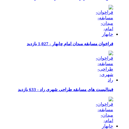
فراخوان مسابقه میدان امام چابهار -
1,027 بازدید
فینالیست های مسابقه طراحی شهری راد -
633 بازدید