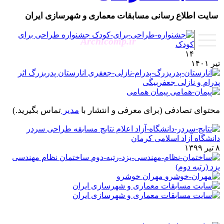
سایت اطلاع رسانی مسابقات معماری و شهرسازی ایران
جشنواره طراحی برای
Archicomp.ir
کودک
۱۴
ر ۱۴۰۱
انارستان پدربزرگ اثر
درام و نازلی جعفربیگی
پیمان همامی
حتوای تصادفی
(برای معرفی و انتشار با
مدیر
تماس بگیرید.)
اعلام نتایج مسابقه طراحی سردر
انشگاه آزاد اسلامی کرمان
 ۱۳۹۹
ساختمان نظام مهندسی
زد (رتبه دوم)
مهران خوشرو