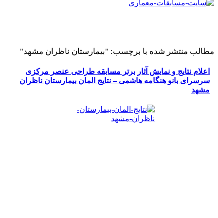
طالب منتشر شده با برچسب: "بیمارستان ناظران مشهد"
اعلام نتایج و نمایش آثار برتر مسابقه طراحی عنصر مرکزی
سرسرای بانو هنگامه هاشمی – نتایج المان بیمارستان ناظران
مشهد