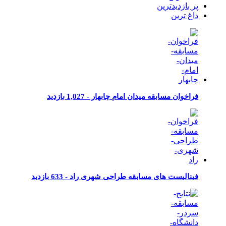
پر بازدیدترین
داغ ترین
فراخوان مسابقه میدان امام چابهار -
1,027 بازدید
فینالیست های مسابقه طراحی شهری راد -
633 بازدید