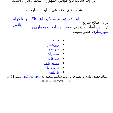
این وب سایت تابع قوانین جمهوری اسلامی ایران است.
شبکه های اجتماعی سایت مسابقات
ایتا
توییتر
فیسبوک
اینستاگرام
تلگرام
برای اطلاع سریع
پلاس
تر از مسابقات جدید در
صفحه مسابقات معماری و
شهرسازی
عضو شوید.
خانه
روزشمار
پروژه ها
معماران
سه گانه
تماس با ما
درباره ما
بایگانی
تمام حقوق مادی و معنوی این وب سایت متعلق به
archicomp.ir
است. 1404-
1396©=2025-2017©