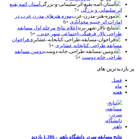
آستان ائمه بقیع
اثر سلیمانی و بزرگی
+7
موزه هنرهای مدرن عرب در
امارات اثر حبیبه مجدآبادی
+6
اعلام نتایج مرحله اول مسابقه
طراحی تالار فرهنگی-اجتماعی شهر جدید...
+5
فراخوان
مسابقه طراحی کتابخانه عشایری
+5
دومین مسابقه
طراحی خانه دوست
+5
پر بازدیدترین های
فصل
ماه
هفته
نتایج مسابقه سردر دانشگاه باهنر -
1,386 بازدید