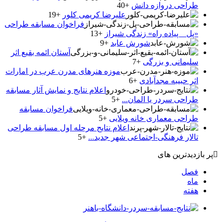
طراحی دروازه دانش
+40
علیرضا کریمی کلور
+19
فراخوان مسابقه طراحی
«پل _ پیاده راه» زندگی شیراز
+13
شورش عابد
+9
آستان ائمه بقیع اثر
سلیمانی و بزرگی
+7
موزه هنرهای مدرن عرب در امارات
اثر حبیبه مجدآبادی
+6
اعلام نتایج و نمایش آثار مسابقه
طراحی سردر یا المان...
+5
فراخوان مسابقه
طراحی معماری خانه ویلایی
+5
اعلام نتایج مرحله اول مسابقه طراحی
تالار فرهنگی-اجتماعی شهر جدید...
+5
پر بازدیدترین های
فصل
ماه
هفته