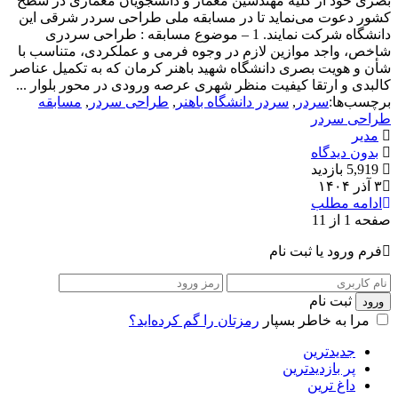
بصری خود از کلیه مهندسین معمار و دانشجویان معماری در سطح
کشور دعوت می‌نماید تا در مسابقه ملی طراحی سردر شرقی این
دانشگاه شرکت نمایند. 1 – موضوع مسابقه : طراحی سردری
شاخص، واجد موازین لازم در وجوه فرمی و عملکردی، متناسب با
شأن و هویت بصری دانشگاه شهید باهنر کرمان که به تکمیل عناصر
کالبدی و ارتقا کیفیت منظر شهری عرصه ورودی در محور بلوار ...
برچسب‌ها:
سردر
,
سردر دانشگاه باهنر
,
طراحی سردر
,
مسابقه
طراحی سردر
مدیر
بدون دیدگاه
5,919 بازدید
۳ آذر ۱۴۰۴
ادامه مطلب
صفحه 1 از 1
1
فرم ورود یا ثبت نام
ثبت نام
مرا به خاطر بسپار
رمزتان را گم کرده‌اید؟
جدیدترین
پر بازدیدترین
داغ ترین