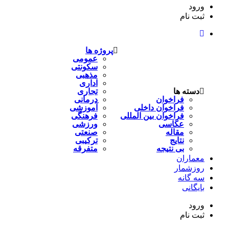
ورود
ثبت نام
پروژه ها
عمومی
سکونتی
مذهبی
اداری
دسته ها
تجاری
فراخوان
درمانی
فراخوان داخلی
آموزشی
فراخوان بین المللی
فرهنگی
عکاسی
ورزشی
مقاله
صنعتی
نتایج
ترکیبی
بی نتیجه
متفرقه
معماران
روزشمار
سه گانه
بایگانی
ورود
ثبت نام