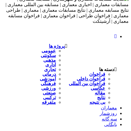
پروژه ها
عمومی
سکونتی
مذهبی
اداری
دسته ها
تجاری
فراخوان
درمانی
فراخوان داخلی
آموزشی
فراخوان بین المللی
فرهنگی
عکاسی
ورزشی
مقاله
صنعتی
نتایج
ترکیبی
بی نتیجه
متفرقه
معماران
روزشمار
سه گانه
بایگانی