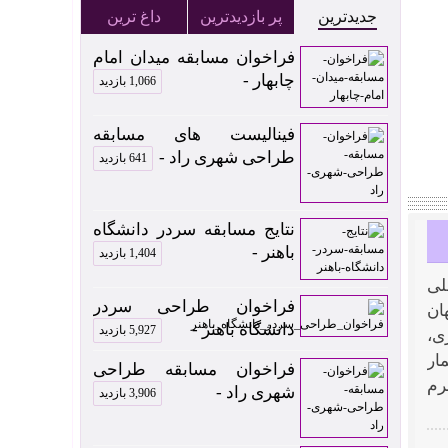
جدیدترین
پر بازدیدترین
داغ ترین
فراخوان مسابقه میدان امام
چابهار -
1,066 بازدید
فینالیست های مسابقه
طراحی شهری راد -
641 بازدید
نتایج مسابقه سردر دانشگاه
باهنر -
1,404 بازدید
لی
فراخوان طراحی سردر
ان
دانشگاه باهنر -
5,927 بازدید
ی،
ار
فراخوان مسابقه طراحی
رم
شهری راد -
3,906 بازدید