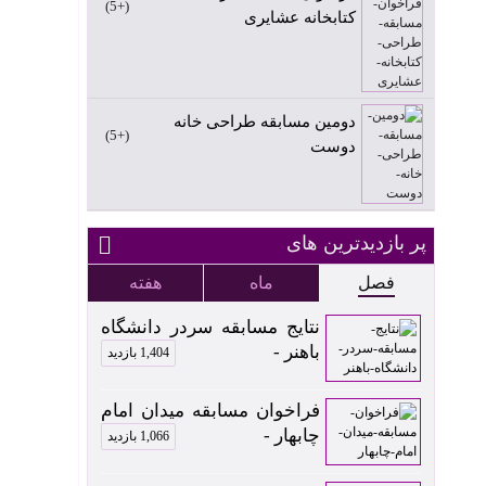
+5
کتابخانه عشایری
دومین مسابقه طراحی خانه
+5
دوست
پر بازدیدترین های
فصل
ماه
هفته
نتایج مسابقه سردر دانشگاه
باهنر -
1,404 بازدید
فراخوان مسابقه میدان امام
چابهار -
1,066 بازدید