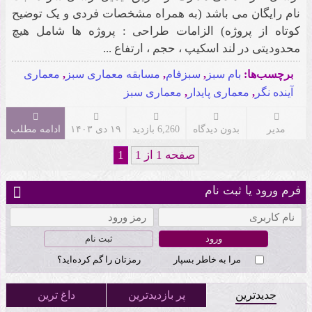
نام رایگان می باشد (ﺑﻪ ﻫﻤﺮاه ﻣﺸﺨﺼﺎت ﻓﺮدى و ﯾﮏ ﺗﻮﺿﯿﺢ
ﮐﻮﺗﺎه از ﭘﺮوژه) اﻟﺰاﻣﺎت ﻃﺮاﺣﻰ : پروژه ها شامل هیچ
محدودیتی در لند اسکیپ ، حجم ، ارتفاع ...
برچسب‌ها:
بام سبز
,
سبزفام
,
مسابقه معماری سبز
,
معماری
آینده نگر
,
معماری پایدار
,
معماری سبز
مدیر
بدون دیدگاه
6,260 بازدید
۱۹ دی ۱۴۰۳
ادامه مطلب
صفحه 1 از 1
1
فرم ورود یا ثبت نام
ثبت نام
مرا به خاطر بسپار
رمزتان را گم کرده‌اید؟
جدیدترین
پر بازدیدترین
داغ ترین