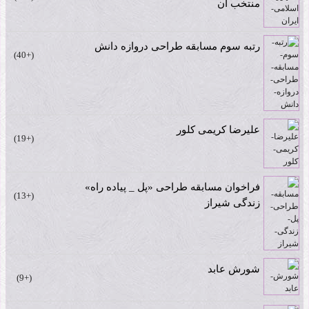
منتخب آن
رتبه سوم مسابقه طراحی دروازه دانش
+40
علیرضا کریمی کلور
+19
فراخوان مسابقه طراحی «پل _ پیاده راه»
+13
زندگی شیراز
شورش عابد
+9