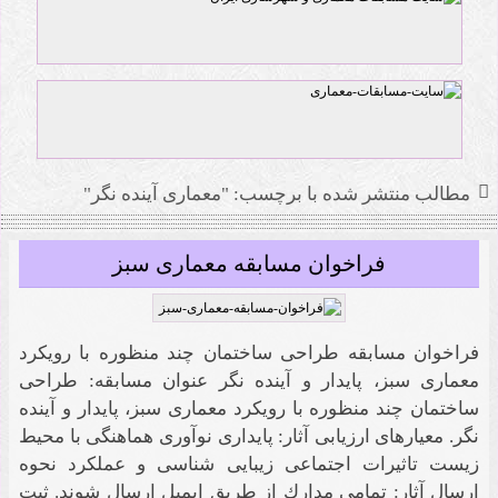
مهران خوشرو
مطالب منتشر شده با برچسب: "معماری آینده نگر"
ﻓﺮاﺧﻮان ﻣﺴﺎﺑﻘﻪ ﻣﻌﻤﺎرى سبز
ﻓﺮاﺧﻮان ﻣﺴﺎﺑﻘﻪ ﻃﺮاﺣﻰ ﺳﺎﺧﺘﻤﺎن ﭼﻨﺪ ﻣﻨﻈﻮره ﺑﺎ روﯾﮑﺮد
ﻣﻌﻤﺎرى ﺳﺒﺰ، ﭘﺎﯾﺪار و آﯾﻨﺪه ﻧﮕﺮ ﻋﻨﻮان ﻣﺴﺎﺑﻘﻪ: ﻃﺮاﺣﻰ
ﺳﺎﺧﺘﻤﺎن ﭼﻨﺪ ﻣﻨﻈﻮره ﺑﺎ روﯾﮑﺮد ﻣﻌﻤﺎرى ﺳﺒﺰ، ﭘﺎﯾﺪار و آﯾﻨﺪه
ﻧﮕﺮ. ﻣﻌﯿﺎرﻫﺎى ارزﯾﺎﺑﻰ آﺛﺎر: ﭘﺎﯾﺪارى ﻧﻮآورى ﻫﻤﺎﻫﻨﮕﻰ ﺑﺎ ﻣﺤﯿﻂ
زﯾﺴﺖ ﺗﺎﺛﯿﺮات اﺟﺘﻤﺎﻋﻰ زﯾﺒﺎﯾﻰ ﺷﻨﺎﺳﻰ و ﻋﻤﻠﮑﺮد ﻧﺤﻮه
ارﺳﺎل آﺛﺎر: ﺗﻤﺎﻣﻰ ﻣﺪارك از ﻃﺮﯾﻖ اﯾﻤﯿﻞ ارﺳﺎل ﺷﻮﻧﺪ. ثبت