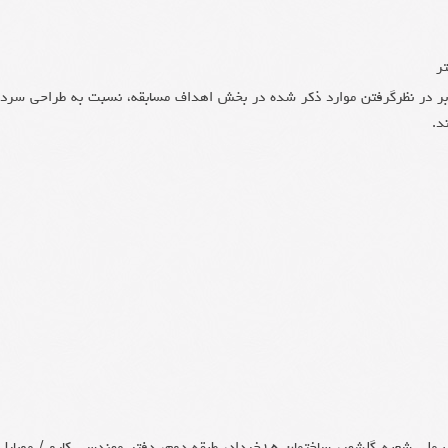
وه بر در نظرگرفتن موارد ذکر شده در بخش اهداف مسابقه، نسبت به طراحی سردر
د.
– تحویل حضوری: بندرعباس، بلوار امام خمینی، روبروی بانک ملی شعبه گلشهر، ساختمان ۱۵خرداد، طبقه دوم، دفتر مهندسی کارو / موبای