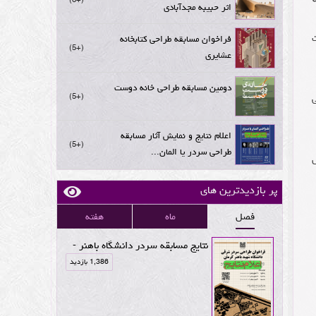
اثر حبیبه مجدآبادی
فراخوان مسابقه طراحی کتابخانه
+5
عشایری
دومین مسابقه طراحی خانه دوست
+5
اعلام نتایج و نمایش آثار مسابقه
+5
طراحی سردر یا المان...
پر بازدیدترین های
فصل
ماه
هفته
نتایج مسابقه سردر دانشگاه باهنر -
1,386 بازدید