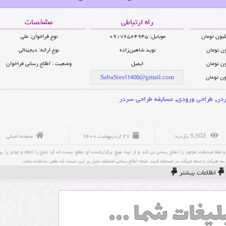
راه ارتباطی
مشخصات
موبایل: ۰۹۱۷۶۵۲۴۹۴۵
نوع فراخوان: ملی
نوید شاهین‌زاده
نوع ارائه: دیجیتالی
ایمیل
وضعیت : اطلاع رسانی فراخوان
SabaSteel1400@gmail.com
در
,
طراحی ورودی
,
مسابقه طراحی سردر
5,502 بازدید
۲۷ اردیبهشت ۱۴۰۰
صفحه اصلی
قط مسابقات موجود را اطلاع رسانی می کند و از نیت هیچ برگزارکننده ای مطلع نیست که آیا نتایج را اعلام و جوایز را پ
قدام به شرکت یا عدم شرکت در مسابقه کنید. ضمنا اطلاع رسانی مسابقه دلیل بر این نیست که نقص نداشته باشد.
اطلاعات بیشتر