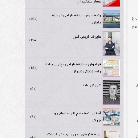
معمار منتخب آن
رتبه سوم مسابقه طراحی دروازه
هٔ
+40
دانش
 هم
علیرضا کریمی کلور
+19
فراخوان مسابقه طراحی «پل _ پیاده
+13
راه» زندگی شیراز
شورش عابد
+9
آستان ائمه بقیع اثر سلیمانی و
+7
بزرگی
موزه هنرهای مدرن عرب در امارات
+6