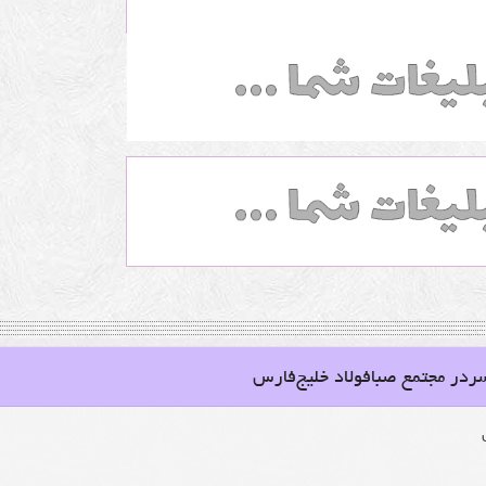
ردر مجتمع صبافولاد خلیج‌فارس