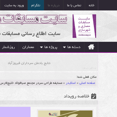
خانه
تماس با ما
درباره ما
تلگرام
ورود به سایت
سایت اطلاع رسانی مسابقات 
دسته ها
پروژه ها
معماران
روزشمار
نتایج یادمان سرداران فیروزآباد
۱۲ آذر ۱۴۰۱
مکان فعلی شما:
صفحه اصلی
»
اسلایدر
»
مسابقه طراحی سردر مجتمع صبافولاد خلیج‌فارس
خلاصه رویداد