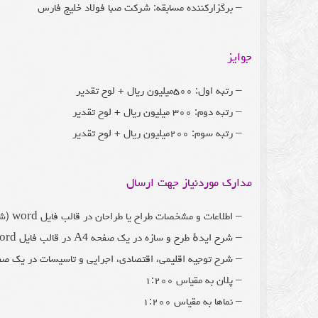
– برگزارکننده مسابقه: شرکت صبا فولاد خلیج فارس
جوایز
– رتبه اول: ۵۰۰میلیون ریال + لوح تقدیر
– رتبه دوم: ۳۰۰ میلیون ریال + لوح تقدیر
– رتبه سوم: ۲۰۰میلیون ریال + لوح تقدیر
مدارک موردنیاز جهت ارسال
– اطلاعات و مشخصات طراح یا طراحان در قالب فایل word (شامل نام و نام خانوادگی، تاریخ تولد، کدملی، شهر، نشانی، تلفن/ موبایل، ایمیل)
– شرح ایدهٔ طرح و سازه در یک صفحه A4 در قالب فایل word یا PDF
– شرح توجیه اقلیمی، اقتصادی، اجرایی و تاسیسات در یک صفحه A4 در قالب فایل word ی
– پلان به مقیاس ۱:۲۰۰
– نماها به مقیاس ۱:۲۰۰