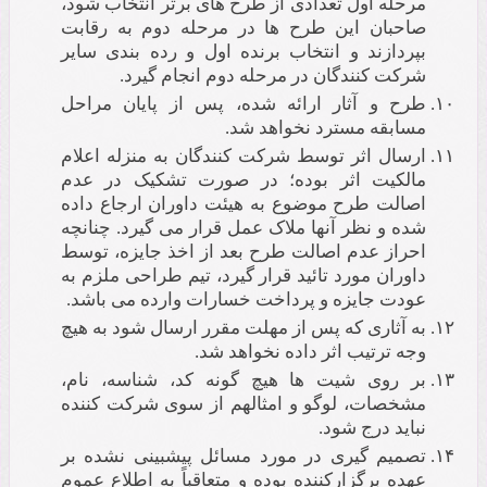
مرحله اول تعدادی از طرح های برتر انتخاب شود،
صاحبان این طرح ها در مرحله دوم به رقابت
بپردازند و انتخاب برنده اول و رده بندی سایر
شرکت کنندگان در مرحله دوم انجام گیرد.
طرح و آثار ارائه شده، پس از پایان مراحل
مسابقه مسترد نخواهد شد.
ارسال اثر توسط شرکت کنندگان به منزله اعلام
مالکیت اثر بوده؛ در صورت تشکیک در عدم
اصالت طرح موضوع به هیئت داوران ارجاع داده
شده و نظر آنها ملاک عمل قرار می گیرد. چنانچه
احراز عدم اصالت طرح بعد از اخذ جایزه، توسط
داوران مورد تائید قرار گیرد، تیم طراحی ملزم به
عودت جایزه و پرداخت خسارات وارده می باشد.
به آثاری که پس از مهلت مقرر ارسال شود به هیچ
وجه ترتیب اثر داده نخواهد شد.
بر روی شیت ها هیچ گونه کد، شناسه، نام،
مشخصات، لوگو و امثالهم از سوی شرکت کننده
نباید درج شود.
تصمیم گیری در مورد مسائل پیشبینی نشده بر
عهده برگزارکننده بوده و متعاقباً به اطلاع عموم