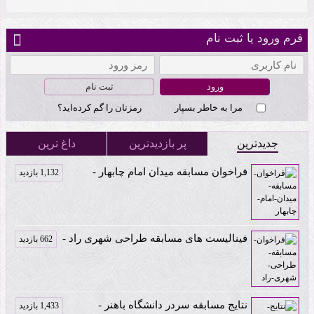
فرم ورود یا ثبت نام
ثبت نام
مرا به خاطر بسپار
رمزتان را گم کرده‌اید؟
جدیدترین
پر بازدیدترین
داغ ترین
فراخوان مسابقه میدان امام چابهار -
1,132 بازدید
فینالیست های مسابقه طراحی شهری راد -
662 بازدید
نتایج مسابقه سردر دانشگاه باهنر -
1,433 بازدید