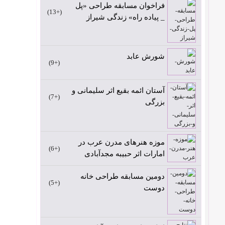
فراخوان مسابقه طراحی «پل
+13
_ پیاده راه» زندگی شیراز
شورش عابد
+9
آستان ائمه بقیع اثر سلیمانی و
+7
بزرگی
موزه هنرهای مدرن عرب در
+6
امارات اثر حبیبه مجدآبادی
دومین مسابقه طراحی خانه
+5
دوست