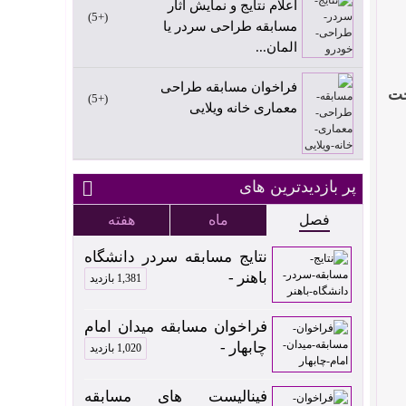
اعلام نتایج و نمایش آثار
+5
مسابقه طراحی سردر یا
المان...
فراخوان مسابقه طراحی
خت
+5
معماری خانه ویلایی
پر بازدیدترین های
فصل
ماه
هفته
نتایج مسابقه سردر دانشگاه
باهنر -
1,381 بازدید
فراخوان مسابقه میدان امام
چابهار -
1,020 بازدید
فینالیست های مسابقه