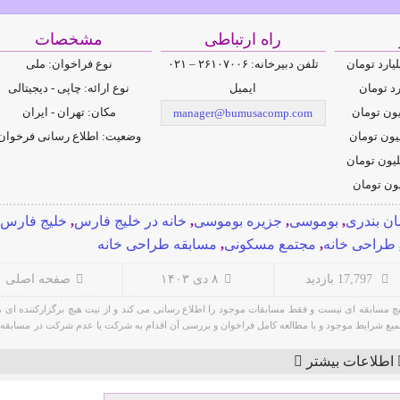
راه ارتباطی
مشخصات
تلفن دبیرخانه: ۲۶۱۰۷۰۰۶ – ۰۲۱
نوع فراخوان: ملی
ایمیل
نوع ارائه: چاپی - دیجیتالی
مکان: تهران - ایران
manager@bumusacomp.com
وضعیت: اطلاع رسانی فرخوان
مان بندری
,
بوموسی
,
جزیره بوموسی
,
خانه در خلیج فارس
,
خلیج فارس
طراحی خانه
,
مجتمع مسکونی
,
مسابقه طراحی خانه
17,797 بازدید
۸ دی ۱۴۰۳
صفحه اصلی
 مسابقه ای نیست و فقط مسابقات موجود را اطلاع رسانی می کند و از نیت هیچ برگزارکننده ای 
ه به جمیع شرایط موجود و با مطالعه کامل فراخوان و بررسی آن اقدام به شرکت یا عدم شرکت در مسابقه ک
اطلاعات بیشتر