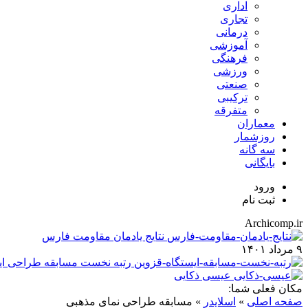
اداری
تجاری
درمانی
آموزشی
فرهنگی
ورزشی
صنعتی
ترکیبی
متفرقه
معماران
روزشمار
سه گانه
بایگانی
ورود
ثبت نام
Archicomp.ir
نتایج یادمان مقاومت فارس
۹ مرداد ۱۴۰۱
رتبه نخست مسابقه طراحی ای
عیسی ذکایی
مکان فعلی شما:
صفحه اصلی
»
اسلایدر
»
مسابقه طراحی نمای مذهبی