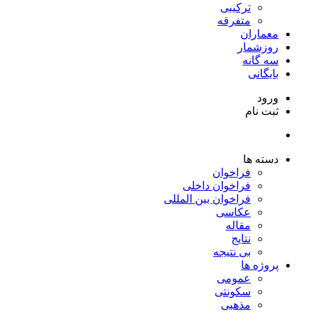
ترکیبی
متفرقه
معماران
روزشمار
سه گانه
بایگانی
ورود
ثبت نام
دسته ها
فراخوان
فراخوان داخلی
فراخوان بین المللی
عکاسی
مقاله
نتایج
بی نتیجه
پروژه ها
عمومی
سکونتی
مذهبی