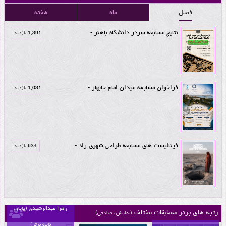
فصل
ماه
هفته
نتایج مسابقه سردر دانشگاه باهنر -
1,391 بازدید
فراخوان مسابقه میدان امام چابهار -
1,031 بازدید
فینالیست های مسابقه طراحی شهری راد -
634 بازدید
موکب جاده نجف-کربلا اثر
زهرا عبدالرشیدی (پایان
رتبه های برتر مسابقات مختلف
(نمایش تصادفی)
نامه برتر)