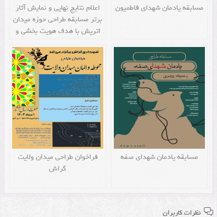
مسابقه یادمان شهدای فاطمیون
اعلام نتایج نهایی و نمایش آثار
برتر مسابقه طراحی حوزه میدان
اتریش با هدف هویت بخشی و
حضورپذیری شهروندان
مسابقه یادمان شهدای صفه
فراخوان طراحی میدان ولایت
گراش
نظرات کاربران