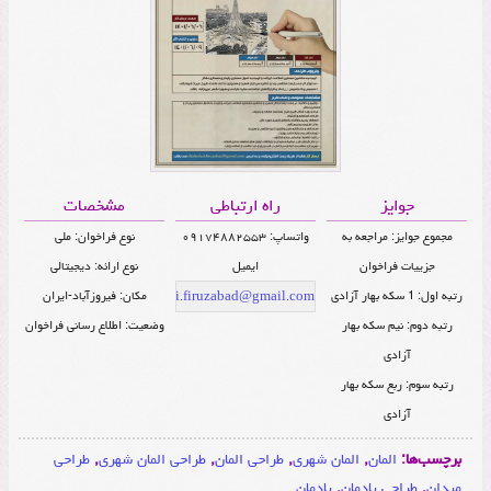
جوایز
راه ارتباطی
مشخصات
مجموع جوایز: مراجعه به
واتساپ: ۰۹۱۷۴۸۸۲۵۵۳
نوع فراخوان: ملی
جزییات فراخوان
ایمیل
نوع ارائه: دیجیتالی
رتبه اول: 1 سکه بهار آزادی
مکان: فیروزآباد-ایران
shahrdari.firuzabad@gmail.com
رتبه دوم: نیم سکه بهار
وضعیت: اطلاع رسانی فراخوان
آزادی
رتبه سوم: ربع سکه بهار
آزادی
برچسب‌ها:
المان
,
المان شهری
,
طراحی المان
,
طراحی المان شهری
,
طراحی
میدان
,
طراحی یادمان
,
یادمان