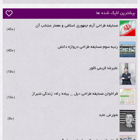
بیشترین لایک شده ها
مسابقه طراحی آرم جمهوری اسلامی و معمار منتخب آن
+45
رتبه سوم مسابقه طراحی دروازه دانش
+40
علیرضا کریمی کلور
+19
فراخوان مسابقه طراحی «پل _ پیاده راه» زندگی شیراز
+13
شورش عابد
+9