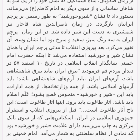
از زمان صفویان، شاه اسماعیل که نسل خود را از یک سو به
شاهان ساسانی و از سوی دیگر به امام کاظم(ع) می‌رساند،
دستور داد تا نشان “شیروخورشید” به طور رسمی بر پرچم
ایرانیان باز‌گردد. در زمان ناصرالدین شاه قاجار نیز
شمشیری به دست این شیر داده شد. در این زمان پرچم
ایران به سه رنگ سبز، سفید و سرخ بود اما نشان وسط آن
تغییر می‌کرد. بعد پیروزی انقلاب تا مدتی پرچم ایران با همان
نشان شیر و خورشید استفاده می‌شد تا اینکه حضرت امام
خمینی بنیانگذار انقلاب اسلامی در تاریخ ۱۰ اسفند ۵۷ در
دیدار مردم قم فرمودند “بیرق ایران نباید بیرق شاهنشاهی
باشد، آرم‌های ایران نباید آرم‌های شاهنشاهی باشد؛ باید
آرمهای اسلامی باشد. از همه وزارتخانه‌ها، از همه ادارات،
باید این «شیر و خورشید» منحوس قطع بشود؛ عَلَم اسلام
باید باشد. آثار طاغوت باید برود. اینها آثار طاغوت است؛ این
تاج آثار طاغوت است…” قبل از پیروزی انقلاب و استقرار
جمهوری اسلامی در ایران، اسکناس‌هایی که از سوی بانک
مرکزی به چاپ می‌رسید دارای علامت «شیر و خورشید» بود
که نمادی از نظام سلطنتی به شمار می‌آمد. امام خمینی بر