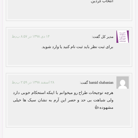
انتخاب کردین.
۱۴ دی ۱۳۹۸ در ۸:۵۷ ب٫ظ
مدیر کل
گفت:
برای ثبت نظر باید ثبت نام کنید یا وارد شوید.
۲۸ اسفند ۱۳۹۸ در ۲:۵۹ ب٫ظ
hamid shabanian
گفت:
هرچه توجیحات طراح رو میخوانم با اینکه استحکام خوبی دارد
ولی شباهت بی حد و حصر این آرم به نشان سیک ها خیلی
مشهوده 👍