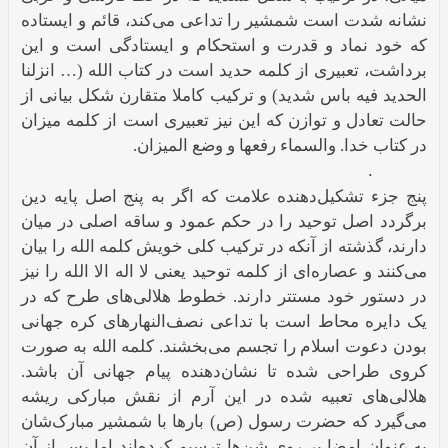
نشانه شدت است شمشیر را تداعی می‌کند، قائم و ایستاده
که خود نماد و قدرت و استحکام و ایستادگی است و این
برداشت، تعبیری از کلمه حدید است در کتاب الله (… انزلنا
الحدید فیه باس شدید) و ترکیب کاملا متقارن شکل بیانی از
حالت تعادل و توازن که این نیز تعبیری است از کلمه میزان
در کتاب خدا. والسماء رفعها و وضع المیزان.
.
پنج جزء تشکیل‌دهنده علامت که اگر به پنج اصل پایه دین
برگردد اصل توحید را در حکم عمود و ساقه اصلی در میان
دارند، گذشته از آنکه در ترکیب کلی خویش کلمه الله را بیان
می‌کنند و عصاره‌ای از کلمه توحید یعنی لا اله الا الله را نیز
در دستور خود مستتر دارند. خطوط هلالی‌های طرح که در
یک دایره محاط است با تداعی نصف‌النهارهای کره جهانی
بودن دعوت اسلام را تجسم می‌بخشند. کلمه الله به صورت
کروی طراحی شده تا نشان‌دهنده پیام جهانی آن باشد.
هلالی‌های تعبیه شده در این آرم از نقش مبارکی ریشه
می‌گیرد که حضرت رسول (ص) بارها با شمشیر مبارک‌شان
به عنوان امضا بر روی شن‌ها ترسیم کرده‌اند اما پس از آن