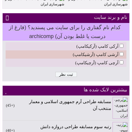
نام و برند سایت
کدام نام گفتاری را برای سایت می پسندید؟ (فارغ از
درست یا غلط بودن آن) archicomp
آرکی کامپ (آرکیکامپ)
آرشی کامپ (آرشیکامپ)
آرچی کامپ (آرچیکامپ)
بیشترین لایک شده ها
مسابقه طراحی آرم جمهوری اسلامی و معمار
+45
منتخب آن
رتبه سوم مسابقه طراحی دروازه دانش
+40