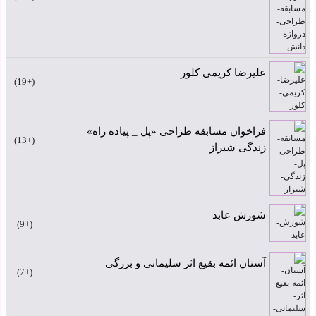
علیرضا کریمی کلور
+19
فراخوان مسابقه طراحی «پل _ پیاده راه»
+13
زندگی شیراز
شورش عابد
+9
آستان ائمه بقیع اثر سلیمانی و بزرگی
+7