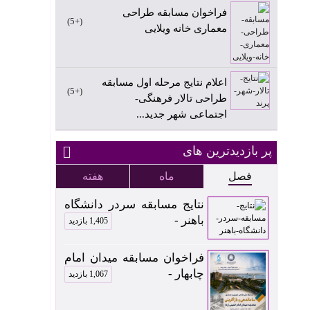
فراخوان مسابقه طراحی
+5
معماری خانه ویلایی
اعلام نتایج مرحله اول مسابقه
+5
طراحی تالار فرهنگی-
اجتماعی شهر جدید...
پر بازدیدترین های
فصل
ماه
هفته
نتایج مسابقه سردر دانشگاه
باهنر -
1,405 بازدید
فراخوان مسابقه میدان امام
چابهار -
1,067 بازدید