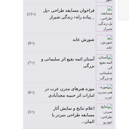
فراخوان مسابقه طراحی «پل
+13
_ پیاده راه» زندگی شیراز
شورش عابد
+9
آستان ائمه بقیع اثر سلیمانی و
+7
بزرگی
موزه هنرهای مدرن عرب در
+6
امارات اثر حبیبه مجدآبادی
اعلام نتایج و نمایش آثار
+5
مسابقه طراحی سردر یا
المان...