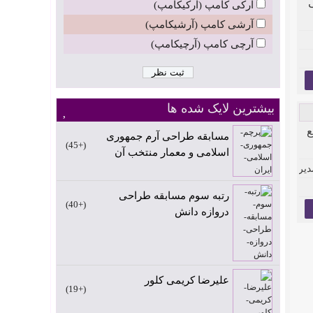
ی
آرکی کامپ (آرکیکامپ)
آرشی کامپ (آرشیکامپ)
آرچی کامپ (آرچیکامپ)
بیشترین لایک شده ها
ع
مسابقه طراحی آرم جمهوری
+45
اسلامی و معمار منتخب آن
یر طراحی: محسن اکبرزاده
رتبه سوم مسابقه طراحی
+40
دروازه دانش
علیرضا کریمی کلور
+19
فی مومنی راد