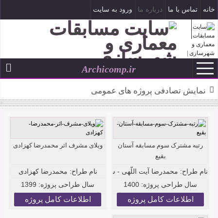
خانه
تماس با ما
درباره ما
ورود به سایت
ثبت نام
Archicomp.ir
تاریخ شمسی
--
نمایش تصادفی پروژه های عمومی
رتبه مشترک سوم مسابقه آستان
ویلای مشرف اثر محمدرضا کهزادی
بقیع
نام طراح:
نام طراح:
محمدرضا کهزادی
محمدرضا آیت اللّهی - سَیِّد امیر حسینی - محمدرضا رحیم زاد
سال طراحی پروژه:
1400
سال طراحی پروژه:
1399
اطلاعات کامل پروژه
اطلاعات کامل پروژه