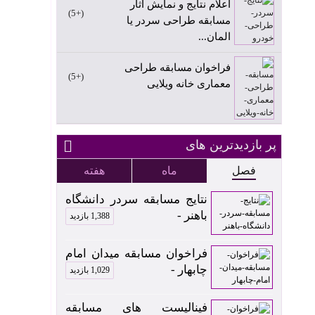
اعلام نتایج و نمایش آثار
+5
مسابقه طراحی سردر یا
المان...
فراخوان مسابقه طراحی
+5
معماری خانه ویلایی
پر بازدیدترین های
فصل
ماه
هفته
نتایج مسابقه سردر دانشگاه
باهنر -
1,388 بازدید
فراخوان مسابقه میدان امام
چابهار -
1,029 بازدید
فینالیست های مسابقه