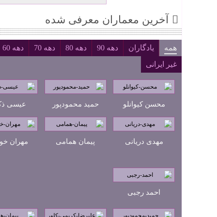
آخرین معماران معرفی شده
همه
یادگاران
دهه 90
دهه 80
دهه 70
دهه 60
غیر ایرانی
محسن کیوانلو
حمید محمودپور
عیسی ذک
مهدی دریانی
پیمان همامی
مهران خو
احمد رجبی