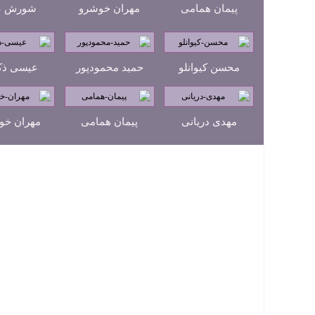
پیمان همامی
مهران خوشرو
شورش عا
محسن کیوانلو
حمید محمودپور
عیسی ذک
مهدی دریانی
پیمان همامی
مهران خو