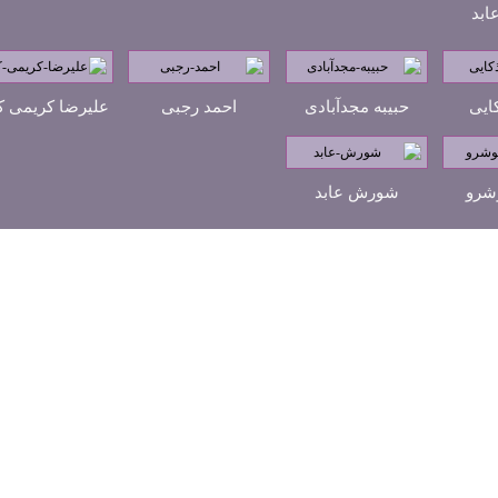
بد
ایی
حبیبه مجدآبادی
احمد رجبی
علیرضا کریمی ک
شرو
شورش عابد