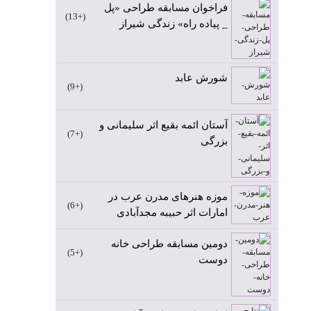
فراخوان مسابقه طراحی «پل
+13
_ پیاده راه» زندگی شیراز
شورش عابد
+9
آستان ائمه بقیع اثر سلیمانی و
+7
بزرگی
موزه هنرهای مدرن عرب در
+6
امارات اثر حبیبه مجدآبادی
دومین مسابقه طراحی خانه
+5
دوست