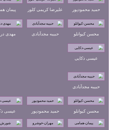
حمید محمودپور
علیرضا کریمی کلور
پیمان هم
محسن کیوانلو
حبیبه مجدآبادی
مهدی دری
عیسی ذکایی
حبیبه مجدآبادی
محسن کیوانلو
حمید محمودپور
عیسی ذک