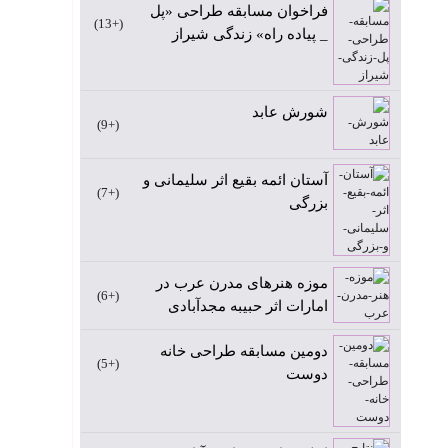
فراخوان مسابقه طراحی «پل
+13
_ پیاده راه» زندگی شیراز
شورش عابد
+9
آستان ائمه بقیع اثر سلیمانی و
+7
بزرگی
موزه هنرهای مدرن عرب در
+6
امارات اثر حبیبه مجدآبادی
دومین مسابقه طراحی خانه
+5
دوست