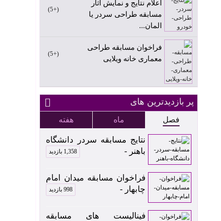
اعلام نتایج و نمایش آثار
+5
مسابقه طراحی سردر یا
المان...
فراخوان مسابقه طراحی
+5
معماری خانه ویلایی
پر بازدیدترین های
فصل
ماه
هفته
نتایج مسابقه سردر دانشگاه
باهنر -
1,358 بازدید
فراخوان مسابقه میدان امام
چابهار -
998 بازدید
فینالیست های مسابقه