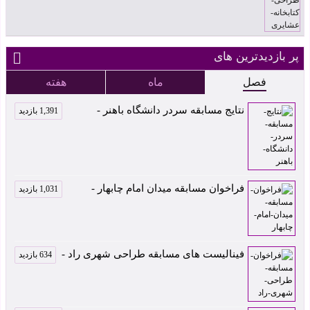
پر بازدیدترین های
فصل
ماه
هفته
نتایج مسابقه سردر دانشگاه باهنر -
1,391 بازدید
فراخوان مسابقه میدان امام چابهار -
1,031 بازدید
فینالیست های مسابقه طراحی شهری راد -
634 بازدید