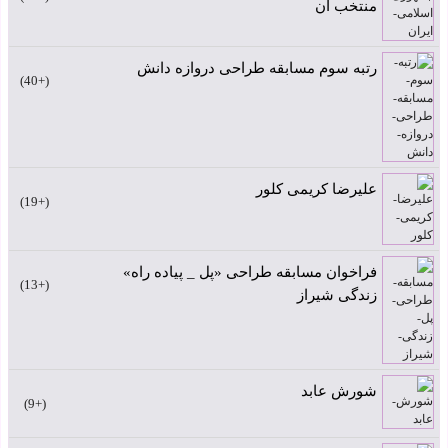
منتخب آن
رتبه سوم مسابقه طراحی دروازه دانش
+40
علیرضا کریمی کلور
+19
فراخوان مسابقه طراحی «پل _ پیاده راه»
+13
زندگی شیراز
شورش عابد
+9