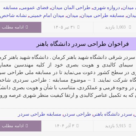
 میدان
,
دروازه شهری
,
طراحی المان میدان
,
فضای عمومی
,
مسابقه
دان
,
مسابقه طراحی میدان
,
میدان
,
میدان امام خمینی
,
نشانه شاخص
1,003 بازدید
۳۱ تیر ۱۴۰۵
ادامه مطلب
فراخوان طراحی سردر دانشگاه باهنر
ردر شرقی دانشگاه شهید باهنر کرمان . دانشگاه شهید باهنر کرم
ا سیمای کالبدی و هویت بصری خود از کلیه مهندسین معمار
ری در سطح کشور دعوت می‌نماید تا در مسابقه ملی طراحی سر
شرقی این دانشگاه شرکت نمایند. 1 – موضوع مسابقه : طراحی سردری ش
م در وجوه فرمی و عملکردی، متناسب با شأن و هویت بصری دانشگ
 که به تکمیل عناصر کالبدی و ارتقا کیفیت منظر شهری عرصه ورو
,
سردر دانشگاه باهنر
,
طراحی سردر
,
مسابقه طراحی سردر
5,915 بازدید
۳ آذر ۱۴۰۴
ادامه مطلب