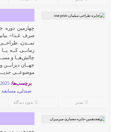
صرف غـذا» بیانیه
تمــدن، طراحــی -
زمانــی کــه پــا
چالش‌هــا و مســئ
جهــان دیزایــن و
موضوعــی جدیــد ا
برچسب‌ها:
e 2025
صندلی
,
مسابقه 
مدیر
بدون دیدگاه
هجدهمین دوره جا