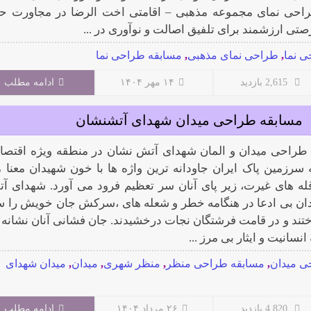
طراحی نمای مجموعه مذهبی – اقامتی اخت الرضا در مجاورت ح
ی ارزشمند برای تلفیق اصالت و نوآوری در ...
 نما
,
طراحی نمای مذهبی
,
مسابقه طراحی نما
2,615 بازدید
۱۴ مهر ۱۴۰۴
ادامه مطلب
مسابقه طراحی میدان شهدای آتشنشان
طراحی میدان و المان شهدای آتش نشان در منطقه ویژه اقتصا
سرزمین پاک ایران جاودانه ترین واژه ها با خون شهیدان معنا 
 قله های غیرت، زیر پای آنان سر تعظیم فرود می آورد. شهدای آ
دان بی ادعا در هنگامه خطر و شعله های ،سرکش جان خویش را س
ند و در قامت فرشتگان نجات درخشیدند. جان فشانی آنان نشانه 
نسانیت و ایثار بی مرز ...
ی میدان
,
مسابقه طراحی منظر
,
منظر شهری
,
میدان
,
میدان شهدای
4,820 بازدید
۲۶ مرداد ۱۴۰۴
ادامه مطلب