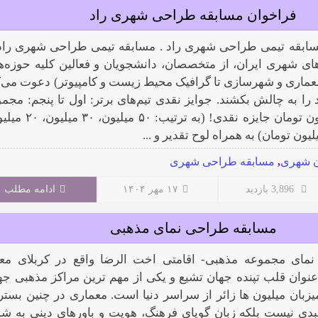
فراخوان مسابقه طراحی شهری راد
ابقه تیمی طراحی شهری راد . مسابقه تیمی طراحی شهری راد 
ی شهری ایران، از متخصصان، دانشجویان و فعالین کلیه حوزه‌ه
معماری و شهرسازی تا گرافیک محیط زیست و کامپیوتر) دعوت می‌ک
 را به چالش بکشند. جوایز نقدی تیم‌های برتر: اول تا پنجم: مجموع
بیش از ۱۲۰ میلیون تومان جایزه نقدی! (به ترتیب: ۵۰ م
ن شهری
,
مسابقه طراحی شهری
3,896 بازدید
۱۷ مهر ۱۴۰۴
ادامه مطلب
مسابقه طراحی نمای مذهبی
مای مجموعه مذهبی- اقامتی اخت الرضا واقع در کربلای مع
 عنوان قلب تپنده جهان تشیع و یکی از مهم ترین مراکز مذهبی جه
یزبان میلیون ها زائر از سراسر دنیا است. معماری در چنین بستر
بدی نیست بلکه زبان گویای فرهنگ، هویت و باورهای دینی به شم