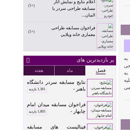
اعلام نتایج و نمایش آثار
+5
مسابقه طراحی سردر یا
المان...
فراخوان مسابقه طراحی
+5
معماری خانه ویلایی
به
پر بازدیدترین های
حی
فصل
ماه
هفته
به
یه
نتایج مسابقه سردر دانشگاه
می
باهنر -
1,361 بازدید
فراخوان مسابقه میدان امام
چابهار -
1,003 بازدید
فینالیست های مسابقه