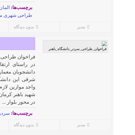
برچسب‌ها:
المان
طراحی شهری می
مدیر
بدون دیدگاه
فراخوان طراحی س
در راستای ارتق
دانشجویان معما
واجد موازین لاز
شهید باهنر کرمان
در محور بلوار ...
برچسب‌ها:
سردر
مدیر
بدون دیدگاه