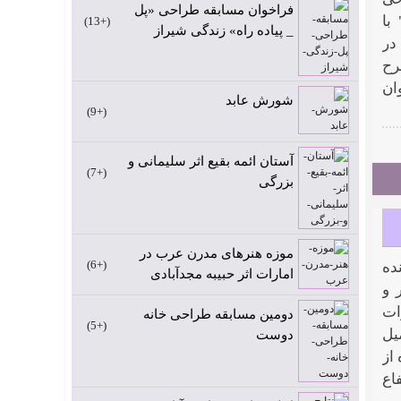
فراخوان مسابقه طراحی «پل
با
+13
_ پیاده راه» زندگی شیراز
در
رح
ه هیچ عنوان
شورش عابد
+9
آستان ائمه بقیع اثر سلیمانی و
+7
بزرگی
موزه هنرهای مدرن عرب در
+6
ﺪه
امارات اثر حبیبه مجدآبادی
 و
ات
دومین مسابقه طراحی خانه
+5
ﯿﻞ
دوست
از
اع