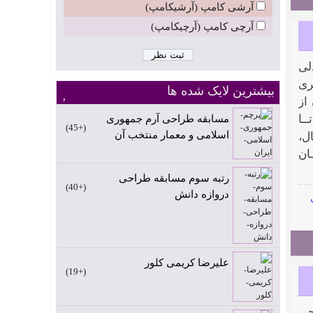
آرشی کامپ (آرشیکامپ)
آرچی کامپ (آرچیکامپ)
«صندلی
ری
بیشترین لایک شده ها
از
ـا
مسابقه طراحی آرم جمهوری
+45
اسلامی و معمار منتخب آن
ل،
ان
رتبه سوم مسابقه طراحی
+40
دروازه دانش
علیرضا کریمی کلور
+19
حی