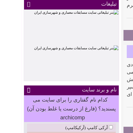
تبلیغات
رم
دی
می
تش
پر
نام و برند سایت
ای
کدام نام گفتاری را برای سایت می
پسندید؟ (فارغ از درست یا غلط بودن آن)
archicomp
آرکی کامپ (آرکیکامپ)