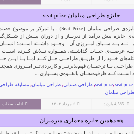
جایزه طراحی مبلمان seat prize
چهارمین دوره جایزه‌ی طراحی مبلمان (Seat Prize) . با تمرکز بر موضوع 
‌ی جایزه پیش‌ درآمد از دیربــاز و از دوران پیــش از شــکل‌گی
 نــه بــه ســیاق امــروزی آن - وجــود داشــته اســت؛ انســان 
 بــه عرصــه‌ی حیــات گذاشــته، همــواره تــلاش کــرده اســت تـ
له‌های خــود را از طریــق طراحــی حــل کنــد امــا بــا ایــن حــا
 طراحــی بــا ترجمــان فهم‌پذیرتــر و کاربردی‌تــر امــروزی همچنــ
ســت کــه ظرفیت‌هــای بالقــوه‌ی بســیاری ...
seat priz
,
seat prize
,
طراحی صندلی
,
طراحی مبلمان
,
مسابقه طراحی
طراحی مبلمان
4,585 بازدید
۶ مرداد ۱۴۰۴
ادامه مطلب
هجدهمین جایزه معماری میرمیران
یزه معماری میرمیران با موضوع " معماری و رنگ " . مسابقه طرا