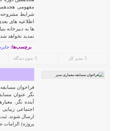
مفهومی هجدهمین
شرایط مشروحه در
اطلاعیه های بعد
تمدید نخواهد شد ن
برچسب‌ها:
جایزه
مدیر کل
بدون دیدگاه
ﻓﺮاﺧﻮان ﻣﺴﺎﺑﻘﻪ ﻃ
ﻧﮕﺮ ﻋﻨﻮان ﻣﺴﺎﺑﻘ
آﯾﻨﺪه ﻧﮕﺮ. ﻣﻌﯿﺎر
اﺟﺘﻤﺎﻋﻰ زﯾﺒﺎﯾﻰ 
ارﺳﺎل ﺷﻮﻧﺪ. ثبت 
ﭘﺮوژه) اﻟﺰاﻣﺎت ﻃ