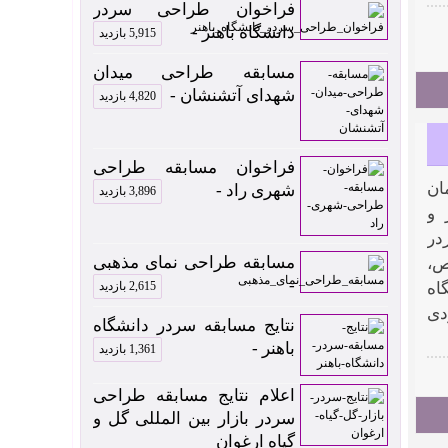
فراخوان طراحی سردر
دانشگاه باهنر -
5,915 بازدید
مسابقه طراحی میدان
شهدای آتشنشان -
4,820 بازدید
فراخوان مسابقه طراحی
ان
شهری راد -
3,896 بازدید
 و
در
مسابقه طراحی نمای مذهبی
اخص،
-
اه
2,615 بازدید
دی
نتایج مسابقه سردر دانشگاه
باهنر -
1,361 بازدید
اعلام نتایج مسابقه طراحی
سردر بازار بین المللی گل و
گیاه ارغوان