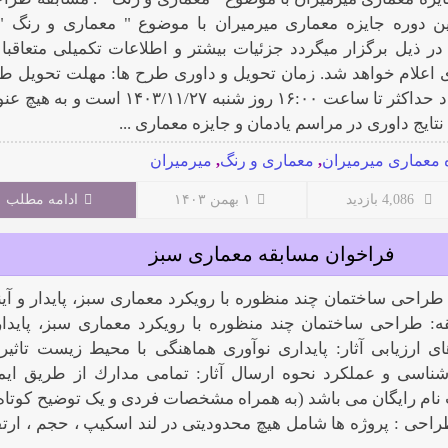
 دوره جایزه معماری میرمیران با موضوع " معماری و رنگ " 
 ذیل برگزار میگردد جزئیات بیشتر و اطلاعات تکمیلی متعاقبا 
ی اعلام خواهد شد. زمان تحویل و داوری طرح ها: مهلت تحویل ط
ها به دبیرخانه بنیاد حداکثر تا ساعت ۱۶:۰۰ روز شنبه ۱۴۰۳/۱۱/۲۷ است و ب
تایج داوری در مراسم یادمان و جایزه معماری ...
 معماری میرمیران
,
معماری و رنگ
,
میرمیران
4,086 بازدید
۱ بهمن ۱۴۰۳
ادامه مطلب
ﻓﺮاﺧﻮان ﻣﺴﺎﺑﻘﻪ ﻣﻌﻤﺎرى سبز
ﺮاﺣﻰ ﺳﺎﺧﺘﻤﺎن ﭼﻨﺪ ﻣﻨﻈﻮره ﺑﺎ روﯾﮑﺮد ﻣﻌﻤﺎرى ﺳﺒﺰ، ﭘﺎﯾﺪار و آﯾﻨ
ﻪ: ﻃﺮاﺣﻰ ﺳﺎﺧﺘﻤﺎن ﭼﻨﺪ ﻣﻨﻈﻮره ﺑﺎ روﯾﮑﺮد ﻣﻌﻤﺎرى ﺳﺒﺰ، ﭘﺎﯾﺪار
ﻫﺎى ارزﯾﺎﺑﻰ آﺛﺎر: ﭘﺎﯾﺪارى ﻧﻮآورى ﻫﻤﺎﻫﻨﮕﻰ ﺑﺎ ﻣﺤﯿﻂ زﯾﺴﺖ ﺗﺎﺛﯿﺮ
ﺷﻨﺎﺳﻰ و ﻋﻤﻠﮑﺮد ﻧﺤﻮه ارﺳﺎل آﺛﺎر: ﺗﻤﺎﻣﻰ ﻣﺪارك از ﻃﺮﯾﻖ اﯾﻤ
نام رایگان می باشد (ﺑﻪ ﻫﻤﺮاه ﻣﺸﺨﺼﺎت ﻓﺮدى و ﯾﮏ ﺗﻮﺿﯿﺢ ﮐﻮﺗﺎه 
ﺮاﺣﻰ : پروژه ها شامل هیچ محدودیتی در لند اسکیپ ، حجم ، ارتف