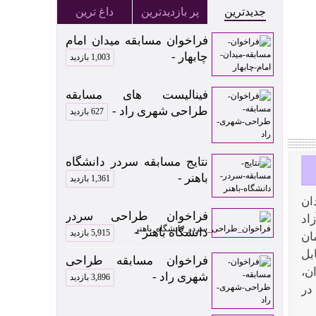
جدیدترین
پر بازدیدترین
داغ ترین
فراخوان مسابقه میدان امام
چابهار -
1,003 بازدید
فینالیست های مسابقه
طراحی شهری راد -
627 بازدید
نتایج مسابقه سردر دانشگاه
باهنر -
1,361 بازدید
ان
فراخوان طراحی سردر
اد
دانشگاه باهنر -
5,915 بازدید
ان
بل
فراخوان مسابقه طراحی
ن،
شهری راد -
3,896 بازدید
در