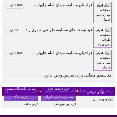
فراخوان مسابقه میدان امام چابهار -
1,018 بازدید
فینالیست های مسابقه طراحی شهری راد -
631 بازدید
فراخوان مسابقه میدان امام چابهار -
1,018 بازدید
کارخانه شمیم پلیمر
اثر داوود بروجنی رتبه
متاسفیم مطلبی برای نمایش وجود ندارد.
سردر مجموعه
دوم چهاردهمین
بنکداران آمل اثر
جایزه معماری و
سردر دانشگاه سهند
رتبه های برتر مسابقات مختلف
(نمایش تصادفی)
مهدی دریانی
معماری داخلی ایران
اثر رد خاک