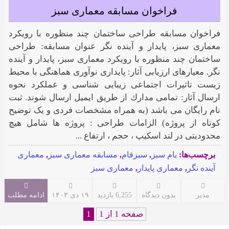
ﻓﺮاﺧﻮان ﻣﺴﺎﺑﻘﻪ ﻣﻌﻤﺎرى سبز
ﻓﺮاﺧﻮان ﻣﺴﺎﺑﻘﻪ ﻃﺮاﺣﻰ ﺳﺎﺧﺘﻤﺎن ﭼﻨﺪ ﻣﻨﻈﻮره ﺑﺎ روﯾﮑﺮد
ﻣﻌﻤﺎرى ﺳﺒﺰ، ﭘﺎﯾﺪار و آﯾﻨﺪه ﻧﮕﺮ ﻋﻨﻮان ﻣﺴﺎﺑﻘﻪ: ﻃﺮاﺣﻰ
ﺳﺎﺧﺘﻤﺎن ﭼﻨﺪ ﻣﻨﻈﻮره ﺑﺎ روﯾﮑﺮد ﻣﻌﻤﺎرى ﺳﺒﺰ، ﭘﺎﯾﺪار و آﯾﻨﺪه
ﻧﮕﺮ. ﻣﻌﯿﺎرﻫﺎى ارزﯾﺎﺑﻰ آﺛﺎر: ﭘﺎﯾﺪارى ﻧﻮآورى ﻫﻤﺎﻫﻨﮕﻰ ﺑﺎ ﻣﺤﯿﻂ
زﯾﺴﺖ ﺗﺎﺛﯿﺮات اﺟﺘﻤﺎﻋﻰ زﯾﺒﺎﯾﻰ ﺷﻨﺎﺳﻰ و ﻋﻤﻠﮑﺮد ﻧﺤﻮه
ارﺳﺎل آﺛﺎر: ﺗﻤﺎﻣﻰ ﻣﺪارك از ﻃﺮﯾﻖ اﯾﻤﯿﻞ ارﺳﺎل ﺷﻮﻧﺪ. ثبت
نام رایگان می باشد (ﺑﻪ ﻫﻤﺮاه ﻣﺸﺨﺼﺎت ﻓﺮدى و ﯾﮏ ﺗﻮﺿﯿﺢ
ﮐﻮﺗﺎه از ﭘﺮوژه) اﻟﺰاﻣﺎت ﻃﺮاﺣﻰ : پروژه ها شامل هیچ
محدودیتی در لند اسکیپ ، حجم ، ارتفاع ...
برچسب‌ها:
بام سبز
,
سبزفام
,
مسابقه معماری سبز
,
معماری
آینده نگر
,
معماری پایدار
,
معماری سبز
مدیر
بدون دیدگاه
6,255 بازدید
۱۹ دی ۱۴۰۳
ادامه مطلب
صفحه 1 از 1
1