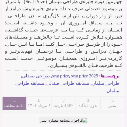
چهارمین دوره جایزه‌ی طراحی مبلمان (Seat Prize) . با تمرکز
بر موضوع «صندلی صرف غـذا» بیانیه‌ی جایزه پیش‌ درآمد از
دیربــاز و از دوران پیــش از شــکل‌گیری تمــدن، طراحــی -
نــه بــه ســیاق امــروزی آن - وجــود داشــته اســت؛
انســان از زمانــی کــه پــا بــه عرصــه‌ی حیــات گذاشــته،
همــواره تــلاش کــرده اســت تــا چالش‌هــا و مســئله‌های
خــود را از طریــق طراحــی حــل کنــد امــا بــا ایــن حــال،
جهــان دیزایــن و طراحــی بــا ترجمــان فهم‌پذیرتــر و
کاربردی‌تــر امــروزی همچنــان موضوعــی جدیــد اســت
کــه ظرفیت‌هــای بالقــوه‌ی بســیاری ...
برچسب‌ها:
seat prize 2025
,
seat prize
,
طراحی صندلی
,
طراحی مبلمان
,
مسابقه طراحی صندلی
,
مسابقه طراحی
مبلمان
مدیر
بدون دیدگاه
4,587 بازدید
۶ مرداد ۱۴۰۴
ادامه مطلب