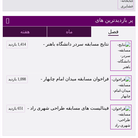
پر بازدیدترین های
فصل
ماه
هفته
نتایج مسابقه سردر دانشگاه باهنر -
1,414 بازدید
فراخوان مسابقه میدان امام چابهار -
1,098 بازدید
فینالیست های مسابقه طراحی شهری راد -
651 بازدید
کارخانه شمیم پلیمر
اثر داوود بروجنی رتبه
دوم چهاردهمین
انبار سیستم اثر
مکعب آبی اثر