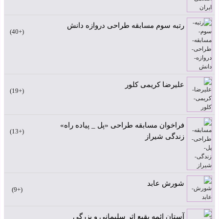
رتبه سوم مسابقه طراحی دروازه دانش
+40
علیرضا کریمی کلور
+19
فراخوان مسابقه طراحی «پل _ پیاده راه»
+13
زندگی شیراز
شورش عابد
+9
آستان ائمه بقیع اثر سلیمانی و بزرگی