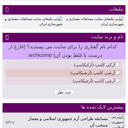
تبلیغات
نام و برند سایت
کدام نام گفتاری را برای سایت می پسندید؟ (فارغ از
درست یا غلط بودن آن) archicomp
آرکی کامپ (آرکیکامپ)
آرشی کامپ (آرشیکامپ)
آرچی کامپ (آرچیکامپ)
بیشترین لایک شده ها
مسابقه طراحی آرم جمهوری اسلامی و معمار
+45
منتخب آن