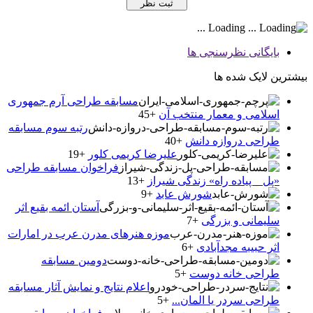
Loading ...
بایگانی نظرسنجی ها
بیشترین لایک شده ها
مسابقه طراحی آرم جمهوری
اسلامی و معمار منتخب آن
+45
رتبه سوم مسابقه
طراحی دروازه دانش
+40
علیرضا کریمی کلور
+19
فراخوان مسابقه طراحی
«پل _ پیاده راه» زندگی شیراز
+13
شورش عابد
+9
آستان ائمه بقیع اثر
سلیمانی و بزرگی
+7
موزه هنرهای مدرن عرب در امارات
اثر حبیبه مجدآبادی
+6
دومین مسابقه
طراحی خانه دوست
+5
اعلام نتایج و نمایش آثار مسابقه
طراحی سردر یا المان...
+5