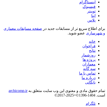
اینستاگرام
فیسبوک
توییتر
ایتا
پلاس
برای اطلاع سریع تر از مسابقات جدید در
صفحه مسابقات معماری
و شهرسازی
عضو شوید.
خانه
فراخوان
نتایج
روزشمار
پروژه ها
معماران
سه گانه
تماس با ما
درباره ما
بایگانی
تمام حقوق مادی و معنوی این وب سایت متعلق به
archicomp.ir
است. 1404-1396©=2025-2017©
تلگرام