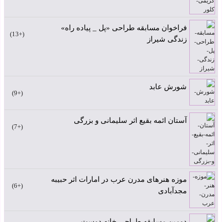
فراخوان مسابقه طراحی «پل _ پیاده راه»
+13
زندگی شیراز
شورش عابد
+9
آستان ائمه بقیع اثر سلیمانی و بزرگی
+7
موزه هنرهای مدرن عرب در امارات اثر حبیبه
+6
مجدآبادی
دومین مسابقه طراحی خانه دوست