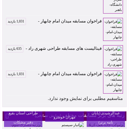
فراخوان مسابقه میدان امام چابهار -
1,031 بازدید
فینالیست های مسابقه طراحی شهری راد -
635 بازدید
فراخوان مسابقه میدان امام چابهار -
1,031 بازدید
موکب جاده نجف-
متاسفیم مطلبی برای نمایش وجود ندارد.
کربلا اثر زهرا
رتبه سوم مسابقه
انبار سیستم اثر
عبدالرشیدی (پایان
طراحی آستان بقیع
رتبه های برتر مسابقات مختلف
(نمایش تصادفی)
مهران خوشرو
نامه برتر)
دفتر مشکات