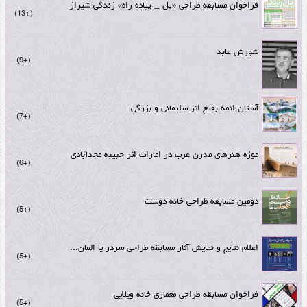
فراخوان مسابقه طراحی «پل _ پیاده راه» زندگی شیراز
+13
شورش عابد
+9
آستان ائمه بقیع اثر سلیمانی و بزرگی
+7
موزه هنرهای مدرن عرب در امارات اثر حبیبه مجدآبادی
+6
دومین مسابقه طراحی خانه دوست
+5
اعلام نتایج و نمایش آثار مسابقه طراحی سردر یا المان...
+5
فراخوان مسابقه طراحی معماری خانه ویلایی
+5