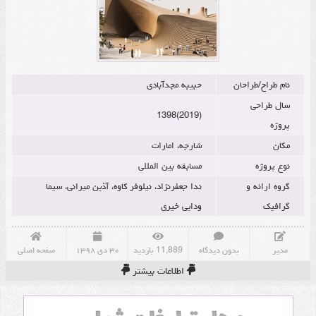
نام طراح/طراحان
حبیبه مجدآبادی
سال طراحی
(2019)1398
پروژه
مکان
شارجه، امارات
نوع پروژه
مسابقه بین المللی
گروه ارائه و
ندا جعفرنژاد، نیلوفر کاوه، آذین میرانی، سیما
گرافیک
ودایی خیری
مدیر
بدون دیدگاه
11,889 بازدید
۳۰ دی ۱۳۹۸
صفحه اصلی
اطلاعات بیشتر