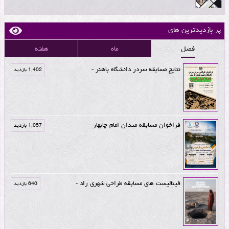
پر بازدیدترین های
فصل
ماه
هفته
نتایج مسابقه سردر دانشگاه باهنر -
1,402 بازدید
فراخوان مسابقه میدان امام چابهار -
1,057 بازدید
فینالیست های مسابقه طراحی شهری راد -
640 بازدید