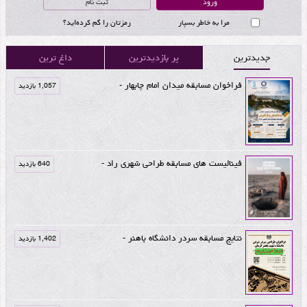
ثبت نام
مرا به خاطر بسپار
رمزتان را گم کرده‌اید؟
جدیدترین
پر بازدیدترین
داغ ترین
فراخوان مسابقه میدان امام چابهار -
1,057 بازدید
فینالیست های مسابقه طراحی شهری راد -
640 بازدید
نتایج مسابقه سردر دانشگاه باهنر -
1,402 بازدید