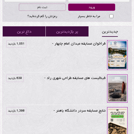
ثبت نام
مرا به خاطر بسپار
رمزتان را گم کرده‌اید؟
جدیدترین
پر بازدیدترین
داغ ترین
فراخوان مسابقه میدان امام چابهار -
1,051 بازدید
فینالیست های مسابقه طراحی شهری راد -
639 بازدید
نتایج مسابقه سردر دانشگاه باهنر -
1,398 بازدید