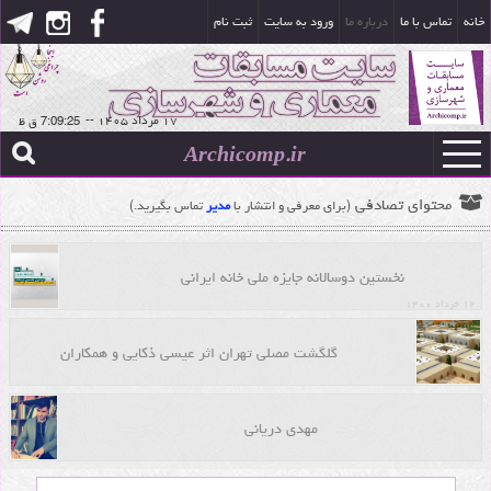
خانه
تماس با ما
درباره ما
ورود به سایت
ثبت نام
۱۷ مرداد ۱۴۰۵
--
Archicomp.ir
محتوای تصادفی
(برای معرفی و انتشار با
مدیر
تماس بگیرید.)
نخستین دوسالانه جایزه ملی خانه ایرانی
۱۲ خرداد ۱۴۰۰
گلگشت مصلی تهران اثر عیسی ذکایی و همکاران
مهدی دریانی