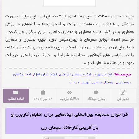
جایزه معماری حفاظت و احیای فضاهای ارزشمند ایران . این جایزه بصورت
مستقل و با تاکید به حفاظت ، مرمت و احیای بناها و فضاهای با ارزش
معماری و در کنار جایزه معماری و معماری داخلی ایران برگزار می گردد .
مراسم اهداء جوایز همزمان با چهاردهیمن دوره جایزه معماری و معماری
داخلی ایران در مهرماه سال جاری است. . دبیرخانه جایزه، پروژه های مختلف
را در مقیاس های گوناگون، منطبق با شرایط و مدارک درخواستی، دریافت
نمود و در جایزه با تعاریف و ...
برچسب‌ها:
ابنیه شهری
,
ابنیه عمومی تاریخی
,
ابنیه میان افزا
,
احیا
,
بناهای
روستایی
,
روستا
,
طراحی شهری
,
مرمت
مدیر کل
بدون دیدگاه
2,908 بازدید
۱۴ تیر ۱۴۰۰
ادامه مطلب
فراخوان مسابقه بین‌المللی ایده‌هایی برای انطباق کاربری و
بازآفرینی کارخانه سیمان ری