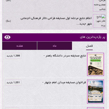
+5
اعلام نتایج مرحله اول مسابقه طراحی تالار فرهنگی-اجتماعی
+5
شهر جدید...
پر بازدیدترین های
فصل
ماه
هفته
نتایج مسابقه سردر دانشگاه باهنر -
1,398 بازدید
فراخوان مسابقه میدان امام چابهار -
1,051 بازدید