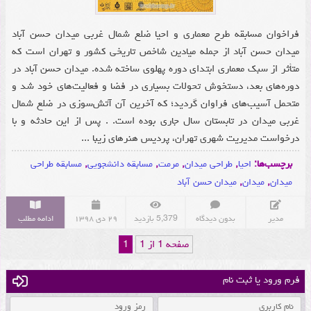
فراخوان مسابقه طرح معماری و احیا ضلع شمال غربی میدان حسن‌ آباد
میدان حسن آباد از جمله میادین شاخص تاریخی کشور و تهران است که
متأثر از سبک معماری ابتدای دوره پهلوی ساخته شده. میدان حسن آباد در
دوره‌‍‌های بعد، دستخوش تحولات بسیاری در فضا و فعالیت‌های خود شد و
متحمل آسیب‌های فراوان گردید؛ که آخرین آن آتش‌سوزی در ضلع شمال
غربی میدان در تابستان سال جاری بوده است. . پس از این حادثه و با
درخواست مدیریت شهری تهران، پردیس هنرهای زیبا ...
برچسب‌ها:
احیا
,
طراحی میدان
,
مرمت
,
مسابقه دانشجویی
,
مسابقه طراحی
میدان
,
میدان
,
میدان حسن آباد
مدیر
بدون دیدگاه
5,379 بازدید
۲۹ دی ۱۳۹۸
ادامه مطلب
صفحه 1 از 1
1
فرم ورود یا ثبت نام