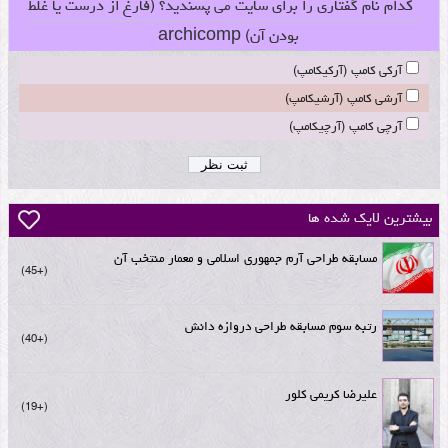
کدام نام گفتاری را برای سایت می پسندید؟ (فارغ از درست یا غلط
بودن آن) archicomp
آرکی کامپ (آرکیکامپ)
آرشی کامپ (آرشیکامپ)
آرچی کامپ (آرچیکامپ)
بیشترین لایک شده ها
مسابقه طراحی آرم جمهوری اسلامی و معمار منتخب آن
+45
رتبه سوم مسابقه طراحی دروازه دانش
+40
علیرضا کریمی کلور
+19