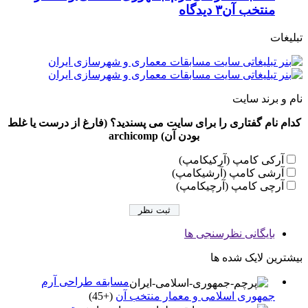
منتخب آن
۳ دیدگاه
تبلیغات
نام و برند سایت
کدام نام گفتاری را برای سایت می پسندید؟ (فارغ از درست یا غلط
بودن آن) archicomp
آرکی کامپ (آرکیکامپ)
آرشی کامپ (آرشیکامپ)
آرچی کامپ (آرچیکامپ)
بایگانی نظرسنجی ها
بیشترین لایک شده ها
مسابقه طراحی آرم
جمهوری اسلامی و معمار منتخب آن
+45