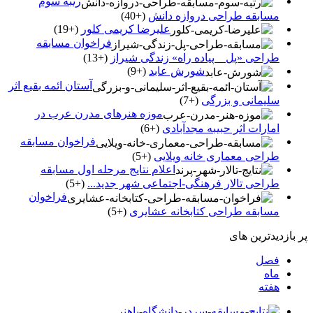
رتبه سوم
مسابقه طراحی دروازه دانش
+40
علیرضا کریمی کلور
+19
فراخوان مسابقه
طراحی «پل _ پیاده راه» زندگی شیراز
+13
شورش عابد
+9
آستان ائمه بقیع اثر
سلیمانی و بزرگی
+7
موزه هنرهای مدرن عرب در
امارات اثر حبیبه مجدآبادی
+6
فراخوان مسابقه
طراحی معماری خانه ویلایی
+5
اعلام نتایج مرحله اول مسابقه
طراحی تالار فرهنگی-اجتماعی شهر جدید...
+5
فراخوان
مسابقه طراحی کتابخانه عشایری
+5
پر بازدیدترین های
فصل
ماه
هفته