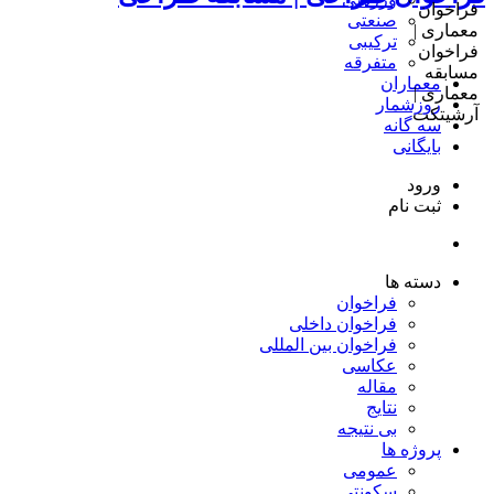
صنعتی
ترکیبی
متفرقه
معماران
روزشمار
سه گانه
بایگانی
ورود
ثبت نام
دسته ها
فراخوان
فراخوان داخلی
فراخوان بین المللی
عکاسی
مقاله
نتایج
بی نتیجه
پروژه ها
عمومی
سکونتی