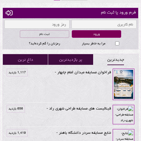
فرم ورود یا ثبت نام
ثبت نام
مرا به خاطر بسپار
رمزتان را گم کرده‌اید؟
جدیدترین
پر بازدیدترین
داغ ترین
فراخوان مسابقه میدان امام چابهار -
1,117 بازدید
فینالیست های مسابقه طراحی شهری راد -
656 بازدید
نتایج مسابقه سردر دانشگاه باهنر -
1,419 بازدید