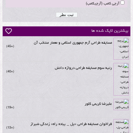
آرچی کامپ (آرچیکامپ)
بیشترین لایک شده ها
مسابقه طراحی آرم جمهوری اسلامی و معمار منتخب آن
+45
رتبه سوم مسابقه طراحی دروازه دانش
+40
علیرضا کریمی کلور
+19
فراخوان مسابقه طراحی «پل _ پیاده راه» زندگی شیراز
+13