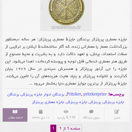
جایزه معماری پریتزکر برندگان جایزهٔ معماری پریتزکر: هر ساله «به‌منظور
بزرگداشت معمار یا معمارانی زنده، که آثار ساخته‌شدهٔ ایشان بر ترکیبی از
صفات استعداد، بینش، و تعهد دلالت دارد و به بشریت و محیط مصنوع از
طریق هنر معماری خدماتی قابل توجه و پیوسته کرده‌اند» اهدا می‌شود. این
جایزه را جی آرتور پریتزکر و همسرش سیندی در سال ۱۹۷۹ بنیان
گذاردند و خانواده پریتزکر و بنیاد هایت هزینه‌های آن را تأمین می‌کنند.
جایزهٔ پریتزکر از برترین جوایز معماری دنیا به‌شمار می‌رود ...
برچسب‌ها:
pritzkerprize
,
Pritzker
,
برندگان ادوار جایزه پریتزکر
,
برندگان
جایزه پریتزکر
,
پریتزکر
,
جایزه پریتزکر
,
جایزه معماری پریتزکر
مدیر
بدون دیدگاه
6,116 بازدید
۱۱ دی ۱۳۹۸
ادامه مطلب
صفحه 1 از 1
1