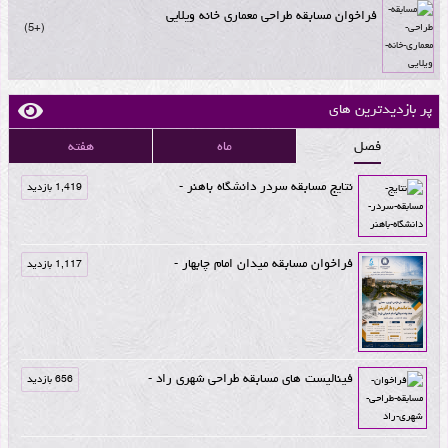
فراخوان مسابقه طراحی معماری خانه ویلایی
+5
پر بازدیدترین های
فصل
ماه
هفته
نتایج مسابقه سردر دانشگاه باهنر -
1,419 بازدید
فراخوان مسابقه میدان امام چابهار -
1,117 بازدید
فینالیست های مسابقه طراحی شهری راد -
656 بازدید
موکب جاده نجف-کربلا اثر