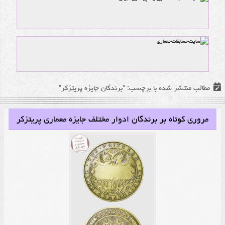
مطالب منتشر شده با برچسب: "برندگان جایزه پریتزکر"
مروری کوتاه بر برندگان ادوار مختلف جایزه معماری پریتزکر