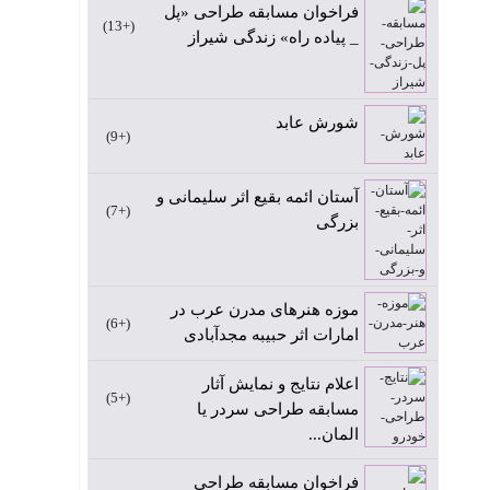
فراخوان مسابقه طراحی «پل
+13
_ پیاده راه» زندگی شیراز
شورش عابد
+9
آستان ائمه بقیع اثر سلیمانی و
+7
بزرگی
موزه هنرهای مدرن عرب در
+6
امارات اثر حبیبه مجدآبادی
اعلام نتایج و نمایش آثار
+5
مسابقه طراحی سردر یا
المان...
فراخوان مسابقه طراحی