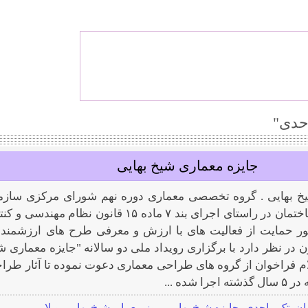
حدی"
جایزه معماری شیخ بهایی
یخ بهایی . گروه تخصصی معماری دوره نهم شورای مرکزی سازم
نظام مهندسی ساختمان در راستای اجرای بند ۷ ماده ۱۵ قانون نظام مهندسی 
ر حمایت از فعالیت های با ارزش و معرفی طرح های ارزشمند 
در نظر دارد با برگزاری رویداد ملی دو سالانه "جایزه معماری ش
ام فراخوان از گروه های طراحی معماری دعوت نموده تا آثار طرا
 شده ...
ان
,
تک واحدی
,
جایزه شیخ بهایی
,
روز معمار
,
شیخ بهایی
,
ویلا