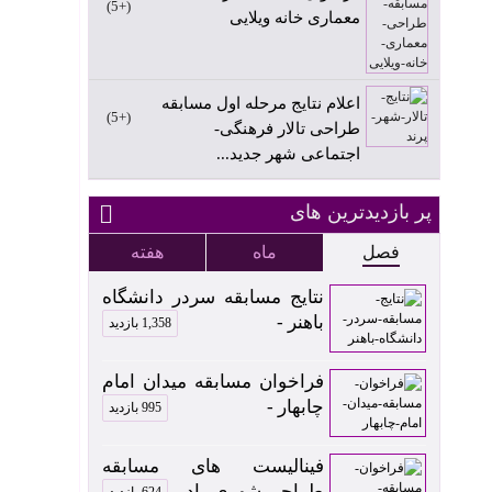
+5
معماری خانه ویلایی
اعلام نتایج مرحله اول مسابقه
+5
طراحی تالار فرهنگی-
اجتماعی شهر جدید...
پر بازدیدترین های
فصل
ماه
هفته
نتایج مسابقه سردر دانشگاه
باهنر -
1,358 بازدید
فراخوان مسابقه میدان امام
چابهار -
995 بازدید
فینالیست های مسابقه
طراحی شهری راد -