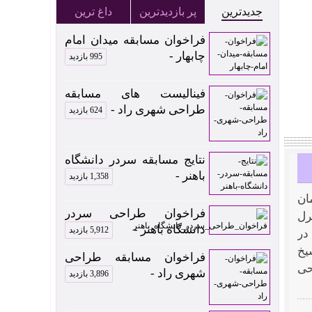
جدیدترین
پر بازدیدترین
داغ ترین
فراخوان مسابقه میدان امام
چابهار -
995 بازدید
فینالیست های مسابقه
طراحی شهری راد -
624 بازدید
نتایج مسابقه سردر دانشگاه
باهنر -
1,358 بازدید
ان
فراخوان طراحی سردر
و کنترل
دانشگاه باهنر -
5,912 بازدید
در
یخ
فراخوان مسابقه طراحی
حی
شهری راد -
3,896 بازدید