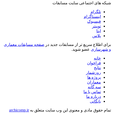
شبکه های اجتماعی سایت مسابقات
تلگرام
اینستاگرام
فیسبوک
توییتر
ایتا
پلاس
برای اطلاع سریع تر از مسابقات جدید در
صفحه مسابقات معماری
و شهرسازی
عضو شوید.
خانه
فراخوان
نتایج
روزشمار
پروژه ها
معماران
سه گانه
تماس با ما
درباره ما
بایگانی
تمام حقوق مادی و معنوی این وب سایت متعلق به
archicomp.ir