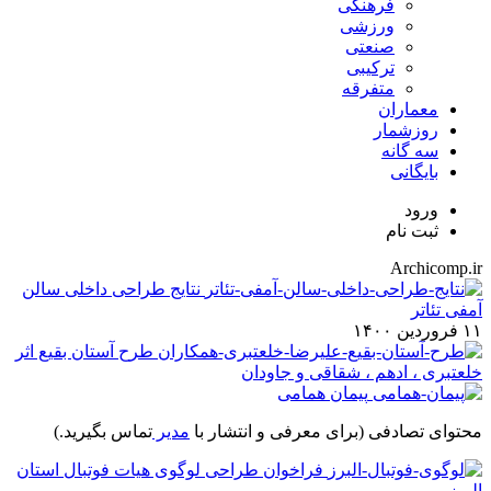
فرهنگی
ورزشی
صنعتی
ترکیبی
متفرقه
معماران
روزشمار
سه گانه
بایگانی
ورود
ثبت نام
Archicomp.ir
نتایج طراحی داخلی سالن
آمفی تئاتر
۱۱ فروردین ۱۴۰۰
طرح آستان بقیع اثر
خلعتبری ، ادهم ، شقاقی و جاودان
پیمان همامی
محتوای تصادفی
(برای معرفی و انتشار با
مدیر
تماس بگیرید.)
فراخوان طراحی لوگوی هیات فوتبال استان
البرز