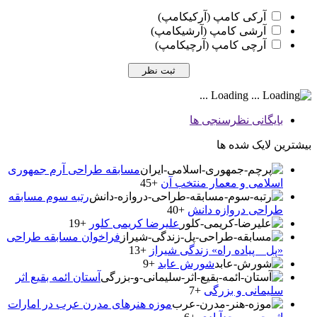
آرکی کامپ (آرکیکامپ)
آرشی کامپ (آرشیکامپ)
آرچی کامپ (آرچیکامپ)
Loading ...
بایگانی نظرسنجی ها
بیشترین لایک شده ها
مسابقه طراحی آرم جمهوری
اسلامی و معمار منتخب آن
+45
رتبه سوم مسابقه
طراحی دروازه دانش
+40
علیرضا کریمی کلور
+19
فراخوان مسابقه طراحی
«پل _ پیاده راه» زندگی شیراز
+13
شورش عابد
+9
آستان ائمه بقیع اثر
سلیمانی و بزرگی
+7
موزه هنرهای مدرن عرب در امارات