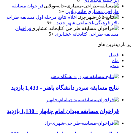
اثر حبیبه مجدآبادی
+6
فراخوان مسابقه
طراحی معماری خانه ویلایی
+5
اعلام نتایج مرحله اول مسابقه طراحی
تالار فرهنگی-اجتماعی شهر جدید...
+5
فراخوان
مسابقه طراحی کتابخانه عشایری
+5
پر بازدیدترین های
فصل
ماه
هفته
نتایج مسابقه سردر دانشگاه باهنر -
1,433 بازدید
فراخوان مسابقه میدان امام چابهار -
1,130 بازدید