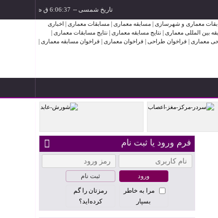
تاریخ شمسی
--
ایران –
فرم ورود یا ثبت نام
شورش عابد
ثبت نام
مرا به خاطر
رمزتان را گم
بسپار
کرده‌اید؟