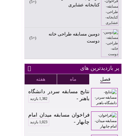
+5
کتابخانه عشایری
دومین مسابقه طراحی خانه
+5
دوست
پر بازدیدترین های
فصل
ماه
هفته
نتایج مسابقه سردر دانشگاه
باهنر -
1,382 بازدید
فراخوان مسابقه میدان امام
چابهار -
1,023 بازدید