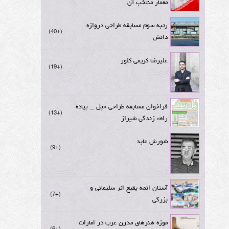
معمار منتخب آن
رتبه سوم مسابقه طراحی دروازه
+40
دانش
علیرضا کریمی کلور
+19
فراخوان مسابقه طراحی «پل _ پیاده
+13
راه» زندگی شیراز
شورش عابد
+9
آستان ائمه بقیع اثر سلیمانی و
+7
بزرگی
موزه هنرهای مدرن عرب در امارات
+6