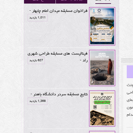
فراخوان مسابقه میدان امام چابهار -
1,011 بازدید
فینالیست های مسابقه طراحی شهری
راد -
627 بازدید
ونت
احی
نتایج مسابقه سردر دانشگاه باهنر -
مای
1,368 بازدید
مون
دام