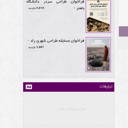
فراخوان طراحی سردر دانشگاه
باهنر -
5,918 بازدید
فراخوان مسابقه طراحی شهری راد -
3,897 بازدید
تبلیغات