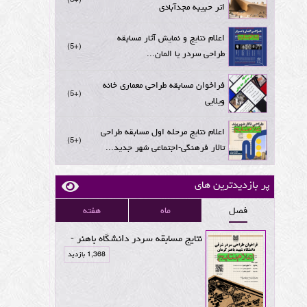
اثر حبیبه مجدآبادی
اعلام نتایج و نمایش آثار مسابقه
+5
طراحی سردر یا المان...
فراخوان مسابقه طراحی معماری خانه
+5
ویلایی
اعلام نتایج مرحله اول مسابقه طراحی
+5
تالار فرهنگی-اجتماعی شهر جدید...
پر بازدیدترین های
فصل
ماه
هفته
نتایج مسابقه سردر دانشگاه باهنر -
1,368 بازدید