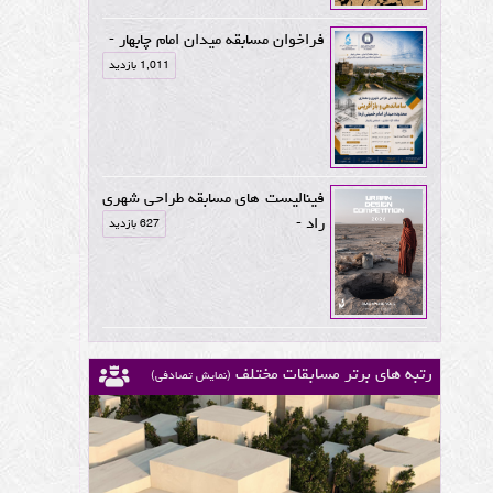
فراخوان مسابقه میدان امام چابهار -
1,011 بازدید
فینالیست های مسابقه طراحی شهری
راد -
627 بازدید
رتبه های برتر مسابقات مختلف
(نمایش تصادفی)