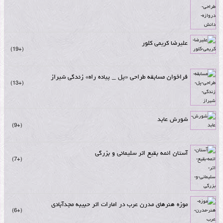
علیرضا کریمی کلور
+19
فراخوان مسابقه طراحی «پل _ پیاده راه» زندگی شیراز
+13
شورش عابد
+9
آستان ائمه بقیع اثر سلیمانی و بزرگی
+7
موزه هنرهای مدرن عرب در امارات اثر حبیبه مجدآبادی
+6