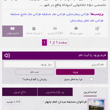
تخصصی ۲۵۰ تختخوابی اسپادانا واقع در شهر ...
برچسب‌ها:
طراحی بیمارستان
,
طراحی نما
,
مسابقه طراحی نما
,
نتایج مسابقه
طراحی نما
,
نمای بیمارستان
مدیر
بدون دیدگاه
2,233 بازدید
۹ خرداد ۱۴۰۳
ادامه مطلب
صفحه 1 از 1
1
فرم ورود یا ثبت نام
ثبت نام
مرا به خاطر بسپار
رمزتان را گم کرده‌اید؟
جدیدترین
پر بازدیدترین
داغ ترین
فراخوان مسابقه میدان امام چابهار -
1,117 بازدید