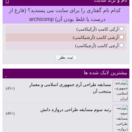
نام و برند سایت
کدام نام گفتاری را برای سایت می پسندید؟ (فارغ از
درست یا غلط بودن آن) archicomp
آرکی کامپ (آرکیکامپ)
آرشی کامپ (آرشیکامپ)
آرچی کامپ (آرچیکامپ)
بیشترین لایک شده ها
مسابقه طراحی آرم جمهوری اسلامی و معمار
+45
منتخب آن
رتبه سوم مسابقه طراحی دروازه دانش
+40