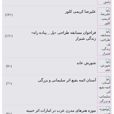
علیرضا کریمی کلور
+19
فراخوان مسابقه طراحی «پل _ پیاده راه»
+13
زندگی شیراز
شورش عابد
+9
آستان ائمه بقیع اثر سلیمانی و بزرگی
+7
موزه هنرهای مدرن عرب در امارات اثر حبیبه
+6