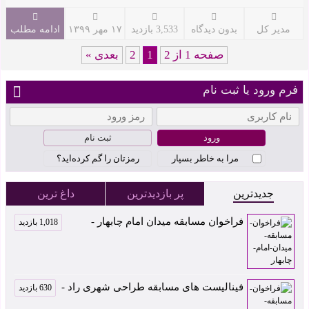
مدیر کل
بدون دیدگاه
3,533 بازدید
۱۷ مهر ۱۳۹۹
ادامه مطلب
صفحه 1 از 2
1
2
بعدی »
فرم ورود یا ثبت نام
ثبت نام
مرا به خاطر بسپار
رمزتان را گم کرده‌اید؟
جدیدترین
پر بازدیدترین
داغ ترین
فراخوان مسابقه میدان امام چابهار -
1,018 بازدید
فینالیست های مسابقه طراحی شهری راد -
630 بازدید