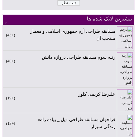
بیشترین لایک شده ها
مسابقه طراحی آرم جمهوری اسلامی و معمار
+45
منتخب آن
رتبه سوم مسابقه طراحی دروازه دانش
+40
علیرضا کریمی کلور
+19
فراخوان مسابقه طراحی «پل _ پیاده راه»
+13
زندگی شیراز