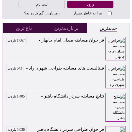
ثبت نام
مرا به خاطر بسپار
رمزتان را گم کرده‌اید؟
جدیدترین
پر بازدیدترین
داغ ترین
فراخوان مسابقه میدان امام چابهار -
1,067 بازدید
فینالیست های مسابقه طراحی شهری راد -
643 بازدید
نتایج مسابقه سردر دانشگاه باهنر -
1,405 بازدید
فراخوان طراحی سردر دانشگاه باهنر -
5,930 بازدید