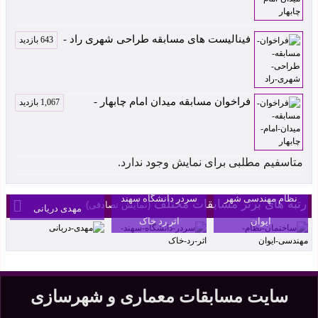
فینالیست های مسابقه طراحی شهری راد -
643 بازدید
فراخوان مسابقه میدان امام چابهار -
1,067 بازدید
رتبه اول مسابقه
متاسفیم مطلبی برای نمایش وجود ندارد.
سردر مجموعه
طراحی ساختمان
بنکداران آمل اثر
نظام مهندسی شهر
سردر دانشگاه سهند
رتبه های برتر مسابقات مختلف
(نمایش تصادفی)
مهدی دریانی
ایوان
اثر رد خاک
سایت مسابقات معماری و شهرسازی