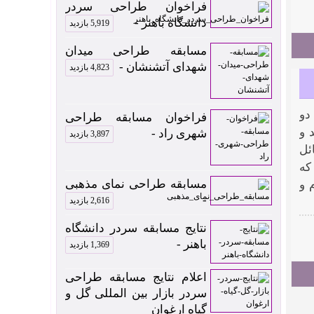
فراخوان طراحی سردر
دانشگاه باهنر -
5,919 بازدید
مسابقه طراحی میدان
شهدای آتشنشان -
4,823 بازدید
دو
فراخوان مسابقه طراحی
 و
شهری راد -
3,897 بازدید
ئل
که
مسابقه طراحی نمای مذهبی
 و
-
2,616 بازدید
نتایج مسابقه سردر دانشگاه
باهنر -
1,369 بازدید
اعلام نتایج مسابقه طراحی
سردر بازار بین المللی گل و
گیاه ارغوان