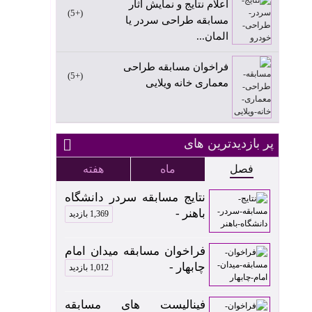
اعلام نتایج و نمایش آثار
+5
مسابقه طراحی سردر یا
المان...
فراخوان مسابقه طراحی
+5
معماری خانه ویلایی
پر بازدیدترین های
فصل
ماه
هفته
نتایج مسابقه سردر دانشگاه
باهنر -
1,369 بازدید
فراخوان مسابقه میدان امام
چابهار -
1,012 بازدید
فینالیست های مسابقه