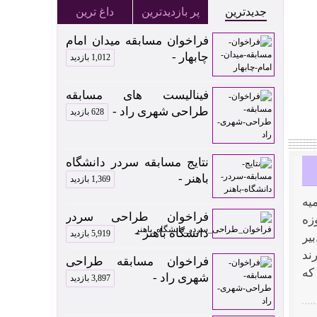
جدیدترین
پر بازدیدترین
داغ ترین
فراخوان مسابقه میدان امام
چابهار -
1,012 بازدید
فینالیست های مسابقه
طراحی شهری راد -
628 بازدید
نتایج مسابقه سردر دانشگاه
باهنر -
1,369 بازدید
یه
فراخوان طراحی سردر
صر روز ۳ ابان ۱۴۰۰ در موزه
دانشگاه باهنر -
5,919 بازدید
یر
ند
فراخوان مسابقه طراحی
 که
شهری راد -
3,897 بازدید