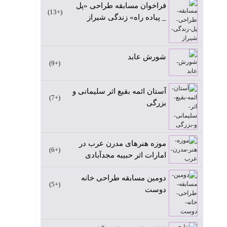
فراخوان مسابقه طراحی «پل
+13
_ پیاده راه» زندگی شیراز
شورش عابد
+9
آستان ائمه بقیع اثر سلیمانی و
+7
بزرگی
موزه هنرهای مدرن عرب در
+6
امارات اثر حبیبه مجدآبادی
دومین مسابقه طراحی خانه
+5
دوست