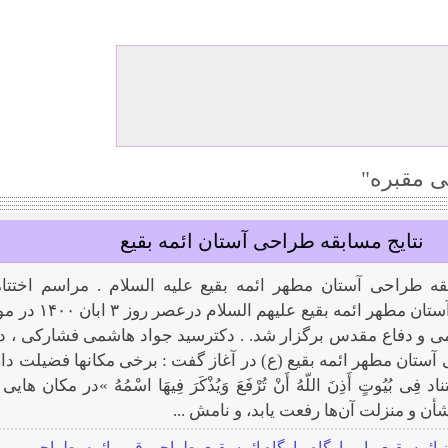
 مقبره"
نتایج مسابقه طراحی آستان ائمه بقیع
بقه طراحی آستان مطهر ائمه بقیع علیه السلام . مراسم اختتام
مسابقه طراحی آستان مطهر ائمه بقیع علیهم السلام درع
می و دفاع مقدس برگزار شد. . دکترسید جواد هاشمی فشارکی ، دب
تان مطهر ائمه بقیع (ع) در آغاز گفت : برخی مکانها فضیلت دار
ی بُیُوتٍ أَذِنَ اللّهُ أَنْ تُرْفَعَ وَیُذْکَرَ فِیهَا اسْمُهُ »در مکان هایی
شأن و منزلت آن‌ها رفعت یابد، و نامش ...
 ائمه بقیع
,
بار
,
بارگاه
,
بارگاه ائمه بقیع
,
طراحی قبور ائمه
,
طراحی