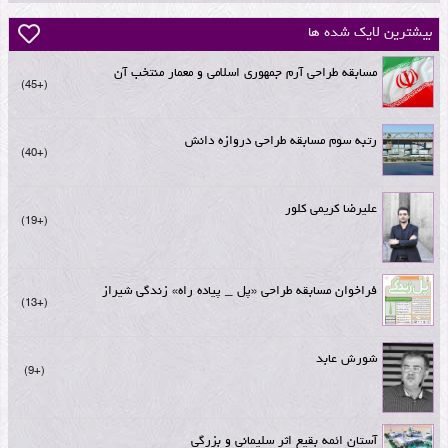
بیشترین لایک شده ها
مسابقه طراحی آرم جمهوری اسلامی و معمار منتخب آن
+45
رتبه سوم مسابقه طراحی دروازه دانش
+40
علیرضا کریمی کلور
+19
فراخوان مسابقه طراحی «پل _ پیاده راه» زندگی شیراز
+13
شورش عابد
+9
آستان ائمه بقیع اثر سلیمانی و بزرگی