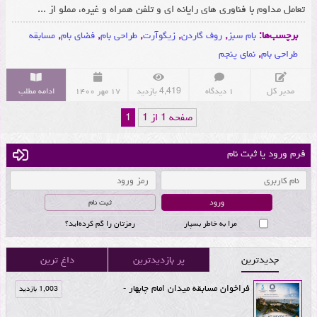
تعامل مداوم با فناوری های رایانه ای و تلفن همراه و غیره، مملو از ...
برچسب‌ها:
بام سبز
,
روف گاردن
,
زیگوآرت
,
طراحی بام
,
فضای بام
,
مسابقه
طراحی بام
,
نمای پنجم
مدیر کل
۱ دیدگاه
4,419 بازدید
۱۷ مهر ۱۴۰۰
ادامه مطلب
صفحه 1 از 1
1
فرم ورود یا ثبت نام
ثبت نام
مرا به خاطر بسپار
رمزتان را گم کرده‌اید؟
جدیدترین
پر بازدیدترین
داغ ترین
فراخوان مسابقه میدان امام چابهار -
1,003 بازدید