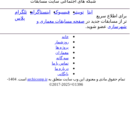
شبکه های اجتماعی سایت مسابقات
ایتا
توییتر
فیسبوک
اینستاگرام
تلگرام
برای اطلاع سریع
پلاس
تر از مسابقات جدید در
صفحه مسابقات معماری و
شهرسازی
عضو شوید.
خانه
روزشمار
پروژه ها
معماران
سه گانه
تماس با ما
درباره ما
بایگانی
تمام حقوق مادی و معنوی این وب سایت متعلق به
archicomp.ir
است. 1404-
1396©=2025-2017©