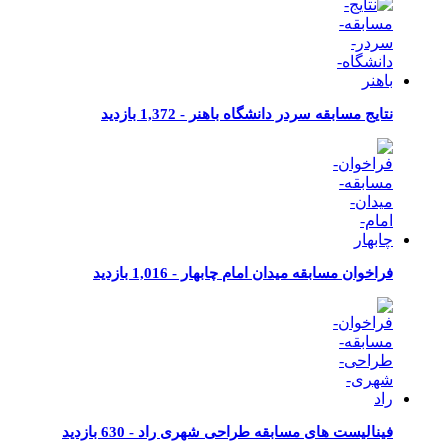
نتایج مسابقه سردر دانشگاه باهنر -
1,372 بازدید
فراخوان مسابقه میدان امام چابهار -
1,016 بازدید
فینالیست های مسابقه طراحی شهری راد -
630 بازدید