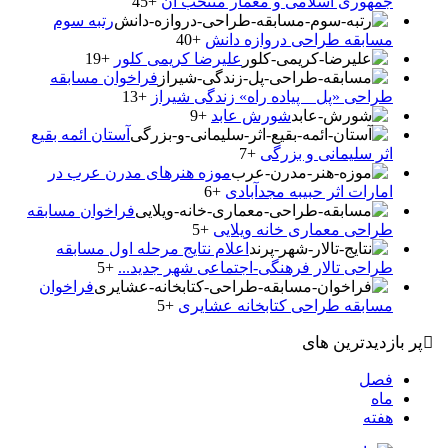
جمهوری اسلامی و معمار منتخب آن
+45
رتبه سوم
مسابقه طراحی دروازه دانش
+40
علیرضا کریمی کلور
+19
فراخوان مسابقه
طراحی «پل _ پیاده راه» زندگی شیراز
+13
شورش عابد
+9
آستان ائمه بقیع
اثر سلیمانی و بزرگی
+7
موزه هنرهای مدرن عرب در
امارات اثر حبیبه مجدآبادی
+6
فراخوان مسابقه
طراحی معماری خانه ویلایی
+5
اعلام نتایج مرحله اول مسابقه
طراحی تالار فرهنگی-اجتماعی شهر جدید...
+5
فراخوان
مسابقه طراحی کتابخانه عشایری
+5
پر بازدیدترین های
فصل
ماه
هفته