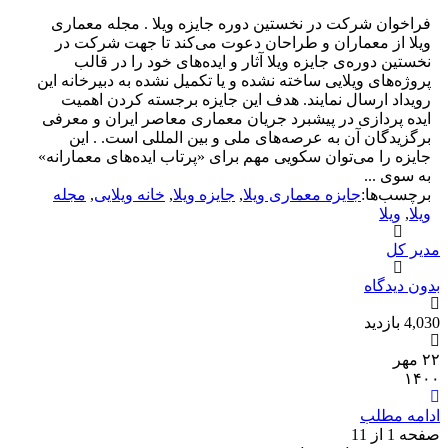
فراخوان شرکت در نخستین دوره‌ جایزه­ ویلا . مجله­ معماری
ویلا از معماران و طراحان دعوت می­‌کند تا جهت شرکت در
نخستین دوره‌ی جایزه­ ویلا آثار و ایده‌­های خود را در قالب
پروژه‌های ویلایی ساخته نشده و یا تکمیل نشده به دبیرخانه­ این
رویداد ارسال نمایند. هدف این جایزه برجسته کردن اهمیت
ایده­ پردازی در پیشبرد جریان معماری معاصر ایران و معرفی
برگزیدگان آن به عرصه‌های ملی و بین­ المللی است. . این
جایزه را می­‌توان سکویی مهم برای «پرتاب ایده­‌های معمارانه»
به سوی ...
برچسب‌ها:
جایزه معماری ویلا
,
جایزه ویلا
,
خانه ویلایی
,
مجله
ویلا
,
ویلا
دیر کل
دون دیدگاه
4,0 بازدید
۲۲ مهر
۱۴۰
دامه مطلب
فحه 1 از 1
1