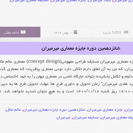
اری میرمیران
,
بنیاد میرمیران
,
جایزه معماری میرمیران
,
مسابقه معماری میرمیران
,
5,653 بازدید
۱ بهمن ۱۴۰۲
ادامه مطلب
شانزدهمین دوره جایزه معماری میرمیران
شانزدهمین دوره جایزه معماری میرمیران مسابقه طراحی مفهومی(concept design) مع
یران، که من به آن تعلق دارم تلاش دارد نوعی معماری بیافریند؛ که معماری گذ
داوم و تکامل بخشیده؛ بتواند جایگاه خاصی در معماری جهان را به خود اختصاص د
 هادی میرمیران" زمان تحویل و داوری طرح ها: مهلت تحویل طرح ها به دبیرخ
بنیاد حداکثر تا ساعت ۱۶:۰۰ روز شنبه ۱۴۰۰/۱۱/۱۶ است و به هیچ عنوان تمدید نخواهد شد.
میران
,
جایزه معماری میرمیران
,
شانزدهمین دوره جایزه معماری میرمیران
,
عالم مثال
,
قه معماری میرمیران
,
مسابقه میرمیران
,
میرمیران