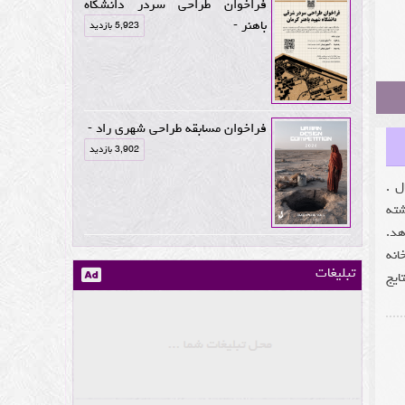
فراخوان طراحی سردر دانشگاه
باهنر -
5,923 بازدید
فراخوان مسابقه طراحی شهری راد -
3,902 بازدید
ماری عالم مثال .
شته
هد.
انه
تبلیغات
 نتایج