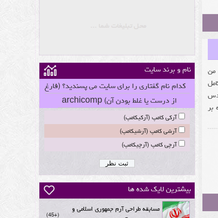
نام و برند سایت
 من
امل
کدام نام گفتاری را برای سایت می پسندید؟ (فارغ
دس
از درست یا غلط بودن آن) archicomp
 بر
آرکی کامپ (آرکیکامپ)
آرشی کامپ (آرشیکامپ)
آرچی کامپ (آرچیکامپ)
بیشترین لایک شده ها
مسابقه طراحی آرم جمهوری اسلامی و
+45