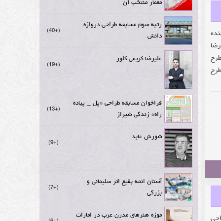
معمار منتخب آن
رتبه سوم مسابقه طراحی دروازه
+40
نده
دانش
رضا
طرح
علیرضا کریمی کلور
+19
طرح
فراخوان مسابقه طراحی «پل _ پیاده
+13
راه» زندگی شیراز
شورش عابد
+9
آستان ائمه بقیع اثر سلیمانی و
+7
بزرگی
موزه هنرهای مدرن عرب در امارات
مفهومی (CONCEPT DESIGN) «طراحی
+6