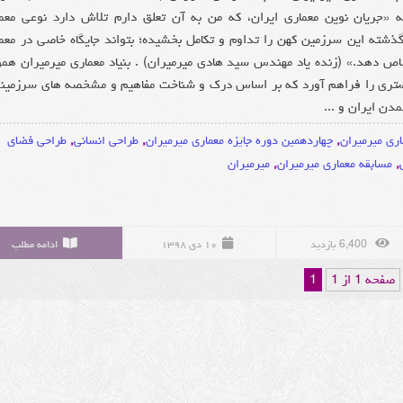
 «جریان نوین معماری ایران، که من به آن تعلق دارم تلاش دارد نوعی معم
 گذشته این سرزمین کهن را تداوم و تکامل بخشیده؛ بتواند جایگاه خاصی در معم
اص دهد.» (زنده یاد مهندس سید هادی میرمیران) . بنیاد معماری میرمیران همو
ری را فراهم آورد که بر اساس درک و شناخت مفاهیم و مشخصه های سرزمین
دن ایران و ...
اری میرمیران
,
چهاردهمین دوره جایزه معماری میرمیران
,
طراحی انسانی
,
طراحی فضای
,
مسابقه معماری میرمیران
,
میرمیران
6,400 بازدید
۱۰ دی ۱۳۹۸
ادامه مطلب
صفحه 1 از 1
1