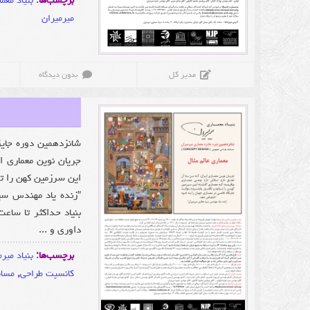
برچسب‌ها:
بنیاد معم
میرمیران
مدیر کل
بدون دیدگاه
جریان نوین معماری ا
این سرزمین کهن را ت
"زنده یاد مهندس سید
داوری و ...
برچسب‌ها:
بنیاد میر
کانسپت طراحی
,
مساب