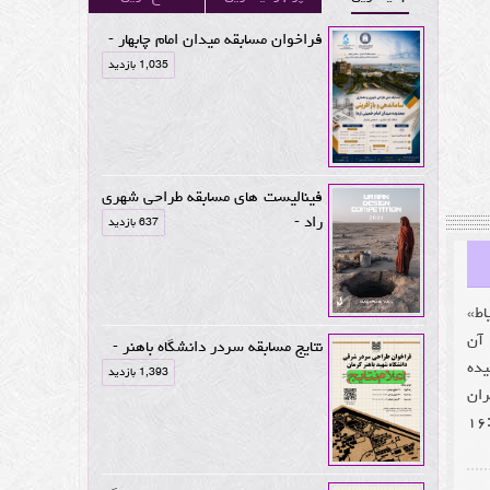
فراخوان مسابقه میدان امام چابهار -
1,035 بازدید
فینالیست های مسابقه طراحی شهری
راد -
637 بازدید
CONC) «معماری حیاط»
 آن
نتایج مسابقه سردر دانشگاه باهنر -
یده
1,393 بازدید
ران
ویل طرح ها به دبیرخانه بنیاد حداکثر تا ساعت ۱۶:۰۰