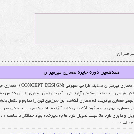
رمیران"
هفدهمین دوره جایزه معماری میرمیران
هفدهمین دوره جایزه معماری میرمیران مسابقه طراحی مفهومی (EPT DESIGN
ط در طراحی واحدهای مسکونی آپارتمانی . "جریان نوین معماری ،ایران که من به
 نوعی معماری بیافریند که معماری گذشته این سرزمین کهن را تداوم و تکامل بخش
 در معماری جهان را به خود اختصاص دهد." زنده یاد مهندس سید هادی میرمی
برنامه زمانی: زمان تحویل و داوری طرح ها: مهلت تح