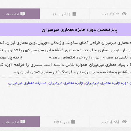
8,075 بازدید
۱۶ آذر ۱۴۰۰
ادامه مطلب
پانزدهمین دوره جایزه معماری میرمیران
ه معماری میرمیران طراحی فضای سکونت و زندگی «جریان نوین معماری ایران، که
ش دارد نوعی معماری بیافریند؛ که معماری گذشته این سرزمین کهن را تداوم و تک
ایگاه خاصی در معماری جهان را به خود اختصاص دهد.» (زنده یاد مهن
 . بنیاد معماری میرمیران همواره تلاش داشته است بستری را فراهم آورد که
فاهیم و مشخصه های سرزمینی و فرهنگ غنی معماری تمدن ایران و ...
 دوره جایزه معماری میرمیران
,
جایزه معماری میرمیران
,
مسابقه معماری میرمیران
,
4,734 بازدید
۴ دی ۱۳۹۹
ادامه مطلب