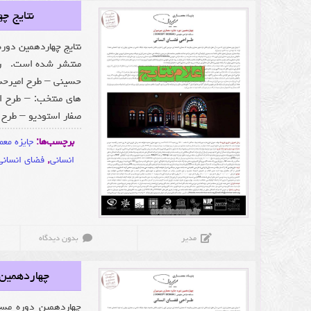
نتایج چ
نتایج چهاردهمین دوره
منتشر شده است. رتب
حسینی – طرح امیرحس
های منتخب: – طرح ا
صفار استودیو – طرح س
برچسب‌ها:
جایزه معم
انسانی
,
فضای انسانی
مدیر
بدون دیدگاه
چهاردهمین 