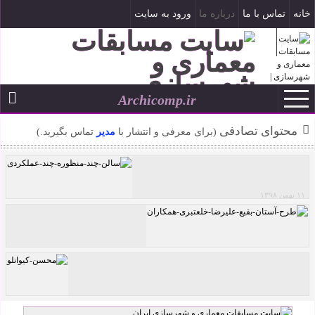
خانه
تماس با ما
درباره ما
ورود به سایت
ثبت نام
Archicomp.ir
۱۷ مرداد ۱۴۰۵
--
محتوای تصادفی
(برای معرفی و انتشار با
مدیر
تماس بگیرید.)
۱۱ بهمن ۱۳۹۸
مسابقه آزاد بین المللی طراحی مفهومی سالن چند
منظوره / مرکز کنگره در بانجا لوکا
طرح آستان بقیع اثر خلعتبری ، ادهم ، شقاقی و
جاودان